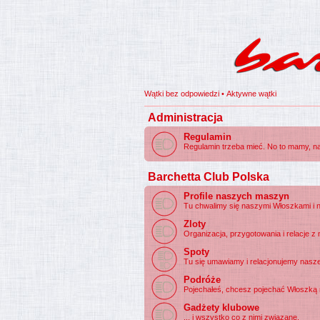
Wątki bez odpowiedzi
•
Aktywne wątki
Administracja
Regulamin
Regulamin trzeba mieć. No to mamy, na
Barchetta Club Polska
Profile naszych maszyn
Tu chwalimy się naszymi Włoszkami i ni
Zloty
Organizacja, przygotowania i relacje z 
Spoty
Tu się umawiamy i relacjonujemy nasz
Podróże
Pojechałeś, chcesz pojechać Włoszką n
Gadżety klubowe
... i wszystko co z nimi związane.