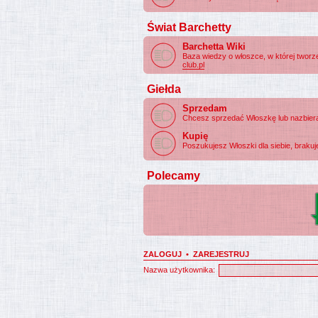
Świat Barchetty
Barchetta Wiki
Baza wiedzy o włoszce, w której twor
club.pl
Giełda
Sprzedam
Chcesz sprzedać Włoszkę lub nazbierał
Kupię
Poszukujesz Włoszki dla siebie, brakuje 
Polecamy
ZALOGUJ
•
ZAREJESTRUJ
Nazwa użytkownika: