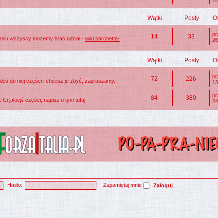
Wątki
Posty
O
p
14
33
zeniu wszyscy możemy brać udział -
wiki.barchetta-
26
Wątki
Posty
O
p
72
226
eś do niej części i chcesz je zbyć, zapraszamy.
13
p
84
380
Ci jakiejś części, napisz o tym tutaj.
24
Hasło:
|
Zapamiętaj mnie