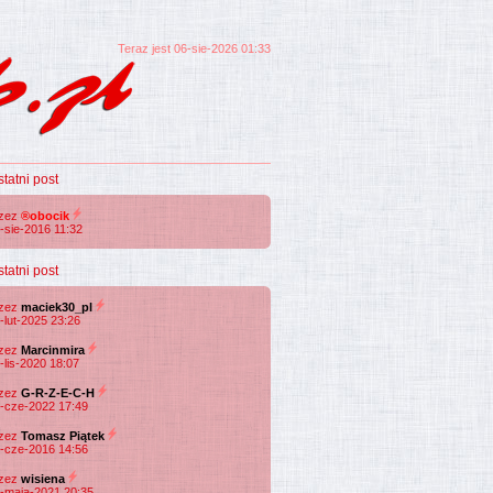
Teraz jest 06-sie-2026 01:33
statni post
rzez
®obocik
-sie-2016 11:32
statni post
rzez
maciek30_pl
-lut-2025 23:26
rzez
Marcinmira
-lis-2020 18:07
rzez
G-R-Z-E-C-H
-cze-2022 17:49
rzez
Tomasz Piątek
-cze-2016 14:56
rzez
wisiena
-maja-2021 20:35