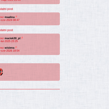
statni post
rzez
maalina
-cze-2024 08:47
statni post
rzez
maciek30_pl
-lut-2025 23:25
rzez
wisiena
-cze-2026 18:54