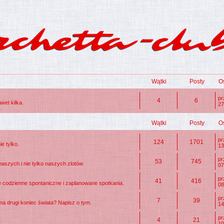
Wątki
Posty
O
p
4
6
wet kilka.
27
Wątki
Posty
O
p
124
1701
e tylko.
13
p
53
745
naszych i nie tylko naszych zlotów.
07
p
41
416
e codzienne spontaniczne i zaplanowane spotkania.
08
p
7
39
a drugi koniec świata? Napisz o tym.
14
p
4
21
10