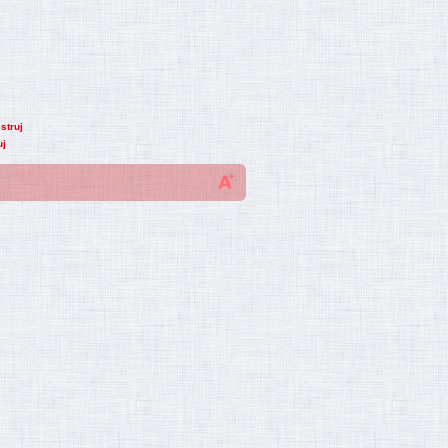
struj
uj