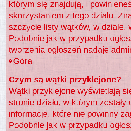
którym się znajdują, i powinien
skorzystaniem z tego działu. Zna
szczycie listy wątków, w dziale
Podobnie jak w przypadku ogłos
tworzenia ogłoszeń nadaje admin
Góra
Czym są wątki przyklejone?
Wątki przyklejone wyświetlają si
stronie działu, w którym zostały
informacje, które nie powinny za
Podobnie jak w przypadku ogłos