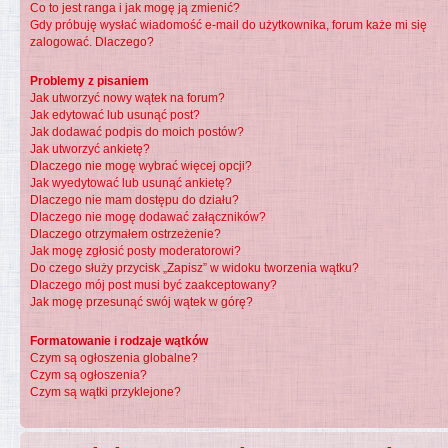
Co to jest ranga i jak mogę ją zmienić?
Gdy próbuję wysłać wiadomość e-mail do użytkownika, forum każe mi się
zalogować. Dlaczego?
Problemy z pisaniem
Jak utworzyć nowy wątek na forum?
Jak edytować lub usunąć post?
Jak dodawać podpis do moich postów?
Jak utworzyć ankietę?
Dlaczego nie mogę wybrać więcej opcji?
Jak wyedytować lub usunąć ankietę?
Dlaczego nie mam dostępu do działu?
Dlaczego nie mogę dodawać załączników?
Dlaczego otrzymałem ostrzeżenie?
Jak mogę zgłosić posty moderatorowi?
Do czego służy przycisk „Zapisz” w widoku tworzenia wątku?
Dlaczego mój post musi być zaakceptowany?
Jak mogę przesunąć swój wątek w górę?
Formatowanie i rodzaje wątków
Czym są ogłoszenia globalne?
Czym są ogłoszenia?
Czym są wątki przyklejone?