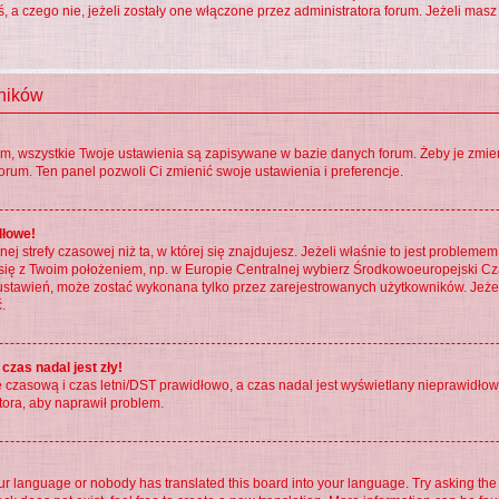
eś, a czego nie, jeżeli zostały one włączone przez administratora forum. Jeżeli ma
wników
em, wszystkie Twoje ustawienia są zapisywane w bazie danych forum. Żeby je zmien
forum. Ten panel pozwoli Ci zmienić swoje ustawienia i preferencje.
dłowe!
ej strefy czasowej niż ta, w której się znajdujesz. Jeżeli właśnie to jest probleme
 się z Twoim położeniem, np. w Europie Centralnej wybierz Środkowoeuropejski 
ustawień, może zostać wykonana tylko przez zarejestrowanych użytkowników. Jeżeli 
.
czas nadal jest zły!
fę czasową i czas letni/DST prawidłowo, a czas nadal jest wyświetlany nieprawidłowo
tora, aby naprawił problem.
our language or nobody has translated this board into your language. Try asking the b