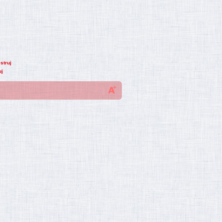
struj
uj