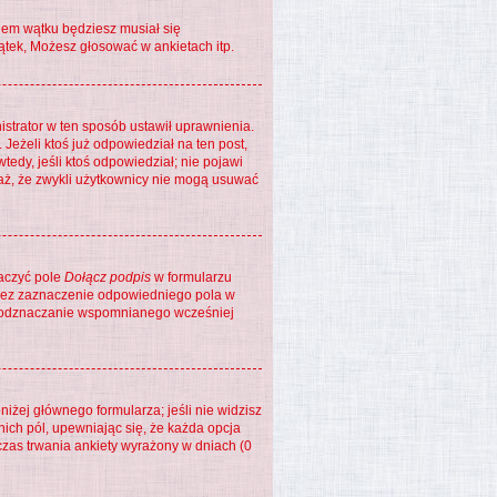
niem wątku będziesz musiał się
ątek, Możesz głosować w ankietach itp.
nistrator w ten sposób ustawił uprawnienia.
Jeżeli ktoś już odpowiedział na ten post,
wtedy, jeśli ktoś odpowiedział; nie pojawi
waż, że zwykli użytkownicy nie mogą usuwać
naczyć pole
Dołącz podpis
w formularzu
rzez zaznaczenie odpowiedniego pola w
ez odznaczanie wspomnianego wcześniej
niżej głównego formularza; jeśli nie widzisz
nich pól, upewniając się, że każda opcja
 czas trwania ankiety wyrażony w dniach (0