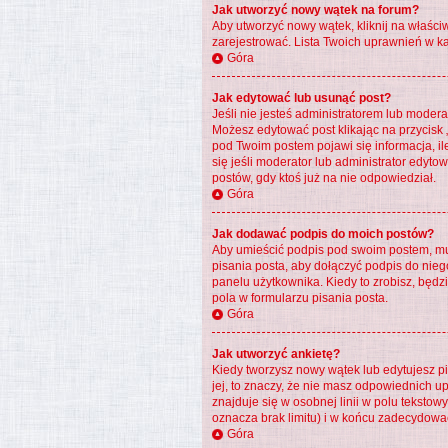
Jak utworzyć nowy wątek na forum?
Aby utworzyć nowy wątek, kliknij na właści
zarejestrować. Lista Twoich uprawnień w k
Góra
Jak edytować lub usunąć post?
Jeśli nie jesteś administratorem lub modera
Możesz edytować post klikając na przycisk 
pod Twoim postem pojawi się informacja, ile 
się jeśli moderator lub administrator edyt
postów, gdy ktoś już na nie odpowiedział.
Góra
Jak dodawać podpis do moich postów?
Aby umieścić podpis pod swoim postem, mus
pisania posta, aby dołączyć podpis do ni
panelu użytkownika. Kiedy to zrobisz, bę
pola w formularzu pisania posta.
Góra
Jak utworzyć ankietę?
Kiedy tworzysz nowy wątek lub edytujesz pie
jej, to znaczy, że nie masz odpowiednich u
znajduje się w osobnej linii w polu tekstow
oznacza brak limitu) i w końcu zadecydowa
Góra