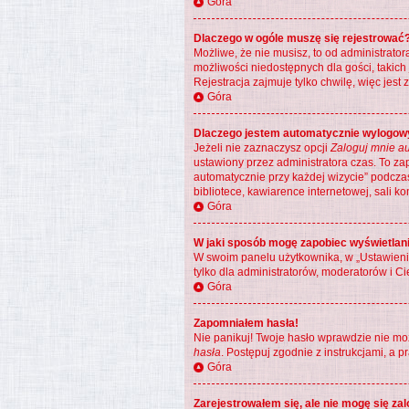
Góra
Dlaczego w ogóle muszę się rejestrować
Możliwe, że nie musisz, to od administrato
możliwości niedostępnych dla gości, takich
Rejestracja zajmuje tylko chwilę, więc jest
Góra
Dlaczego jestem automatycznie wylogo
Jeżeli nie zaznaczysz opcji
Zaloguj mnie au
ustawiony przez administratora czas. To z
automatycznie przy każdej wizycie” podczas
bibliotece, kawiarence internetowej, sali kom
Góra
W jaki sposób mogę zapobiec wyświetlani
W swoim panelu użytkownika, w „Ustawieni
tylko dla administratorów, moderatorów i Ci
Góra
Zapomniałem hasła!
Nie panikuj! Twoje hasło wprawdzie nie moż
hasła
. Postępuj zgodnie z instrukcjami, a
Góra
Zarejestrowałem się, ale nie mogę się za