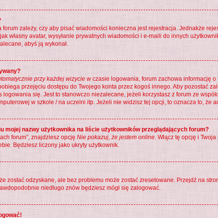
?
ra forum zależy, czy aby pisać wiadomości konieczna jest rejestracja. Jednakże rej
 jak własny avatar, wysyłanie prywatnych wiadomości i e-maili do innych użytkowni
 zalecane, abyś ją wykonał.
wywany?
tomatycznie przy każdej wizycie
w czasie logowania, forum zachowa informację o t
apobiega przejęciu dostępu do Twojego konta przez kogoś innego. Aby pozostać z
 logowania się. Jest to stanowczo niezalecane, jeżeli korzystasz z forum ze wspó
puterowej w szkole / na uczelni itp. Jeżeli nie widzisz tej opcji, to oznacza to, że 
u mojej nazwy użytkownika na liście użytkowników przeglądających forum?
ach forum”, znajdziesz opcję
Nie pokazuj, że jestem online
. Włącz tę opcję i Two
ebie. Będziesz liczony jako ukryty użytkownik.
e zostać odzyskane, ale bez problemu może zostać zresetowane. Przejdź na stronę
 prawdopodobnie niedługo znów będziesz mógł się zalogować.
logować!