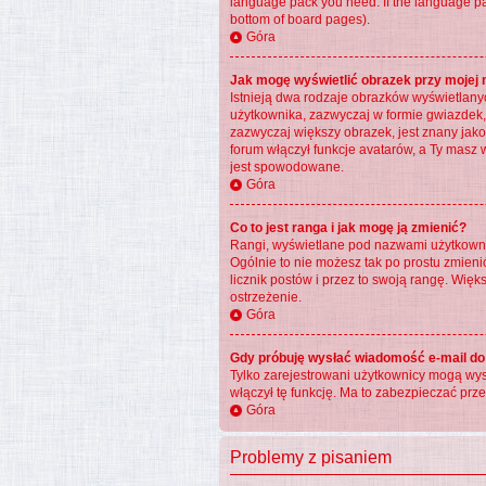
language pack you need. If the language pac
bottom of board pages).
Góra
Jak mogę wyświetlić obrazek przy mojej
Istnieją dwa rodzaje obrazków wyświetlany
użytkownika, zazwyczaj w formie gwiazdek, 
zazwyczaj większy obrazek, jest znany jako
forum włączył funkcje avatarów, a Ty masz 
jest spowodowane.
Góra
Co to jest ranga i jak mogę ją zmienić?
Rangi, wyświetlane pod nazwami użytkownikó
Ogólnie to nie możesz tak po prostu zmieni
licznik postów i przez to swoją rangę. Więks
ostrzeżenie.
Góra
Gdy próbuję wysłać wiadomość e-mail do
Tylko zarejestrowani użytkownicy mogą wysy
włączył tę funkcję. Ma to zabezpieczać p
Góra
Problemy z pisaniem