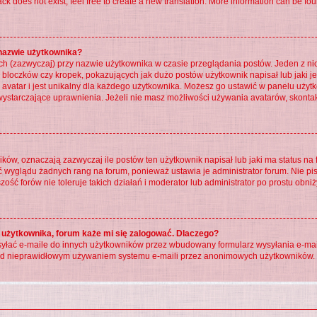
k does not exist, feel free to create a new translation. More information can be fou
 nazwie użytkownika?
ch (zazwyczaj) przy nazwie użytkownika w czasie przeglądania postów. Jeden z ni
bloczków czy kropek, pokazujących jak dużo postów użytkownik napisał lub jaki jes
 avatar i jest unikalny dla każdego użytkownika. Możesz go ustawić w panelu użyt
wystarczające uprawnienia. Jeżeli nie masz możliwości używania avatarów, skontaktu
w, oznaczają zazwyczaj ile postów ten użytkownik napisał lub jaki ma status na f
ć wyglądu żadnych rang na forum, ponieważ ustawia je administrator forum. Nie pis
zość forów nie toleruje takich działań i moderator lub administrator po prostu obni
 użytkownika, forum każe mi się zalogować. Dlaczego?
łać e-maile do innych użytkowników przez wbudowany formularz wysyłania e-maili i 
rzed nieprawidłowym używaniem systemu e-maili przez anonimowych użytkowników.