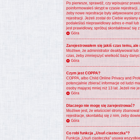
Po pierwsze, sprawdź, czy wpisujesz prawid
poinformowałeś skrypt w czasie rejestracji,
żeby nowe rejestracje były aktywowane prz
rejestracji. Jeżeli został do Ciebie wysłan
podałeś/aś nieprawidłowy adres e-mail lub 
jest prawidłowy, spróbuj skontaktować się z
Góra
Zarejestrowałem się jakiś czas temu, ale
Możliwe, że administrator deaktywował lub 
czas, żeby zmniejszyć wielkość bazy danych
Góra
Czym jest COPPA?
COPPA, albo Child Online Privacy and Pro
potencjalnie zbierać informacje od ludzi m
osoby mającej mniej niż 13 lat. Jeżeli nie 
Góra
Dlaczego nie mogę się zarejestrować?
Możliwe jest, że właściciel strony zbanowa
rejestracje, skontaktuj się z nim, żeby dowi
Góra
Co robi funkcja „Usuń ciasteczka”?
Funkcja „Usuń ciasteczka” usuwa wszystkie