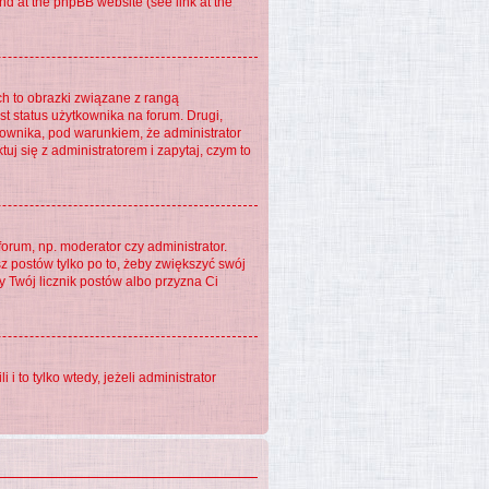
nd at the phpBB website (see link at the
ch to obrazki związane z rangą
t status użytkownika na forum. Drugi,
kownika, pod warunkiem, że administrator
j się z administratorem i zapytaj, czym to
orum, np. moderator czy administrator.
z postów tylko po to, żeby zwiększyć swój
ży Twój licznik postów albo przyzna Ci
to tylko wtedy, jeżeli administrator