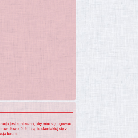
tracja jest konieczna, aby móc się logować.
rawidłowe. Jeżeli są, to skontaktuj się z
acja forum.