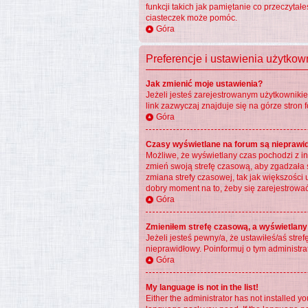
funkcji takich jak pamiętanie co przeczytał
ciasteczek może pomóc.
Góra
Preferencje i ustawienia użytko
Jak zmienić moje ustawienia?
Jeżeli jesteś zarejestrowanym użytkowniki
link zazwyczaj znajduje się na górze stron 
Góra
Czasy wyświetlane na forum są nieprawi
Możliwe, że wyświetlany czas pochodzi z inn
zmień swoją strefę czasową, aby zgadzała
zmiana strefy czasowej, tak jak większości 
dobry moment na to, żeby się zarejestrować
Góra
Zmieniłem strefę czasową, a wyświetlany 
Jeżeli jesteś pewny/a, że ustawiłeś/aś stre
nieprawidłowy. Poinformuj o tym administra
Góra
My language is not in the list!
Either the administrator has not installed y