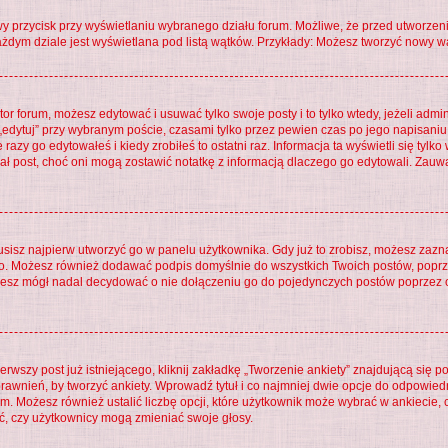
wy przycisk przy wyświetlaniu wybranego działu forum. Możliwe, że przed utworze
ażdym dziale jest wyświetlana pod listą wątków. Przykłady: Możesz tworzyć nowy w
tor forum, możesz edytować i usuwać tylko swoje posty i to tylko wtedy, jeżeli admi
„edytuj” przy wybranym poście, czasami tylko przez pewien czas po jego napisaniu. 
razy go edytowałeś i kiedy zrobiłeś to ostatni raz. Informacja ta wyświetli się tylko 
ował post, choć oni mogą zostawić notatkę z informacją dlaczego go edytowali. Zau
isz najpierw utworzyć go w panelu użytkownika. Gdy już to zrobisz, możesz zaz
ego. Możesz również dodawać podpis domyślnie do wszystkich Twoich postów, pop
dziesz mógł nadal decydować o nie dołączeniu go do pojedynczych postów poprz
rwszy post już istniejącego, kliknij zakładkę „Tworzenie ankiety” znajdującą się po
prawnień, by tworzyć ankiety. Wprowadź tytuł i co najmniej dwie opcje do odpowied
ym. Możesz również ustalić liczbę opcji, które użytkownik może wybrać w ankiecie,
ć, czy użytkownicy mogą zmieniać swoje głosy.