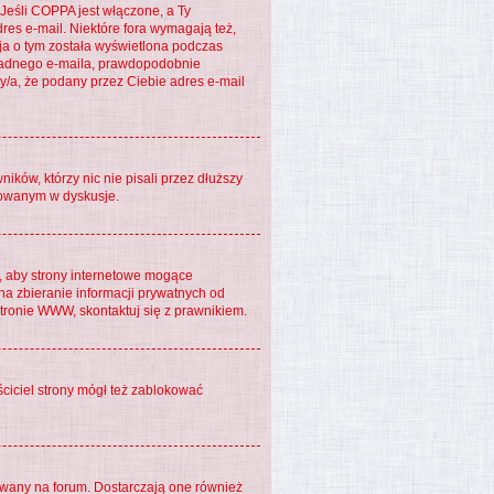
 Jeśli COPPA jest włączone, a Ty
dres e-mail. Niektóre fora wymagają też,
ja o tym została wyświetlona podczas
aś żadnego e-maila, prawdopodobnie
ny/a, że podany przez Ciebie adres e-mail
ków, którzy nic nie pisali przez dłuższy
ażowanym w dyskusje.
, aby strony internetowe mogące
na zbieranie informacji prywatnych od
stronie WWW, skontaktuj się z prawnikiem.
ściciel strony mógł też zablokować
owany na forum. Dostarczają one również