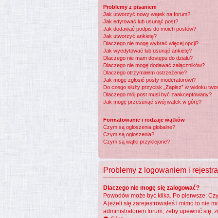
Problemy z pisaniem
Jak utworzyć nowy wątek na forum?
Jak edytować lub usunąć post?
Jak dodawać podpis do moich postów?
Jak utworzyć ankietę?
Dlaczego nie mogę wybrać więcej opcji?
Jak wyedytować lub usunąć ankietę?
Dlaczego nie mam dostępu do działu?
Dlaczego nie mogę dodawać załączników?
Dlaczego otrzymałem ostrzeżenie?
Jak mogę zgłosić posty moderatorowi?
Do czego służy przycisk „Zapisz” w widoku two
Dlaczego mój post musi być zaakceptowany?
Jak mogę przesunąć swój wątek w górę?
Formatowanie i rodzaje wątków
Czym są ogłoszenia globalne?
Czym są ogłoszenia?
Czym są wątki przyklejone?
Problemy z logowaniem i rejestra
Dlaczego nie mogę się zalogować?
Powodów może być kilka. Po pierwsze: Czy w
A jeżeli się zarejestrowałeś i mimo to nie 
administratorem forum, żeby upewnić się, ż