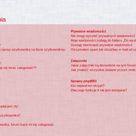
nia
Prywatne wiadomości
Nie mogę wysyłać prywatnych wiadomości!
Moje wiadomości trafiają do folderu „Do wys
?
Dostaję niechciane prywatne wiadomości!
j nazwy użytkownika na liście użytkowników
Otrzymałem spam lub obraźliwy e-mail od u
Załączniki
!
Jakie załączniki są dozwolone na tym foru
gę się teraz zalogować!?!
Jak znaleźć wszystkie dodane przeze mnie 
Sprawy phpBB3
Kto napisał ten skrypt?
Dlaczego funkcja X nie jest dostępna?
dal jest zły!
 użytkownika?
wnika, forum każe mi się zalogować.