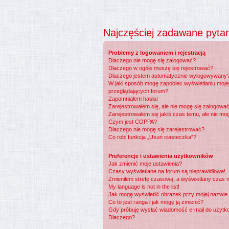
Najczęściej zadawane pyta
Problemy z logowaniem i rejestracją
Dlaczego nie mogę się zalogować?
Dlaczego w ogóle muszę się rejestrować?
Dlaczego jestem automatycznie wylogowywany
W jaki sposób mogę zapobiec wyświetlaniu moje
przeglądających forum?
Zapomniałem hasła!
Zarejestrowałem się, ale nie mogę się zalogować
Zarejestrowałem się jakiś czas temu, ale nie mo
Czym jest COPPA?
Dlaczego nie mogę się zarejestrować?
Co robi funkcja „Usuń ciasteczka”?
Preferencje i ustawienia użytkowników
Jak zmienić moje ustawienia?
Czasy wyświetlane na forum są nieprawidłowe!
Zmieniłem strefę czasową, a wyświetlany czas na
My language is not in the list!
Jak mogę wyświetlić obrazek przy mojej nazwie
Co to jest ranga i jak mogę ją zmienić?
Gdy próbuję wysłać wiadomość e-mail do użytko
Dlaczego?