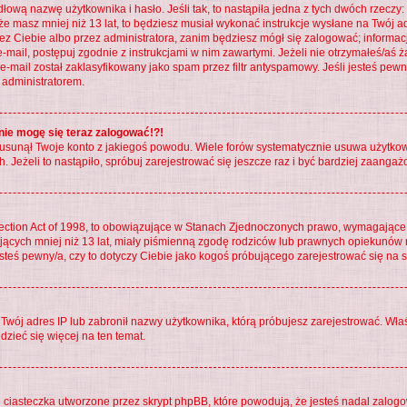
łową nazwę użytkownika i hasło. Jeśli tak, to nastąpiła jedna z tych dwóch rzeczy:
 że masz mniej niż 13 lat, to będziesz musiał wykonać instrukcje wysłane na Twój a
ez Ciebie albo przez administratora, zanim będziesz mógł się zalogować; informac
y e-mail, postępuj zgodnie z instrukcjami w nim zawartymi. Jeżeli nie otrzymałeś/
e-mail został zaklasyfikowany jako spam przez filtr antyspamowy. Jeśli jesteś pew
 administratorem.
 nie mogę się teraz zalogować!?!
usunął Twoje konto z jakiegoś powodu. Wiele forów systematycznie usuwa użytkowni
. Jeżeli to nastąpiło, spróbuj zarejestrować się jeszcze raz i być bardziej zaang
tection Act of 1998, to obowiązujące w Stanach Zjednoczonych prawo, wymagające
ających mniej niż 13 lat, miały piśmienną zgodę rodziców lub prawnych opiekunów 
jesteś pewny/a, czy to dotyczy Ciebie jako kogoś próbującego zarejestrować się na 
ł Twój adres IP lub zabronił nazwy użytkownika, którą próbujesz zarejestrować. Wła
edzieć się więcej na ten temat.
 ciasteczka utworzone przez skrypt phpBB, które powodują, że jesteś nadal zalog