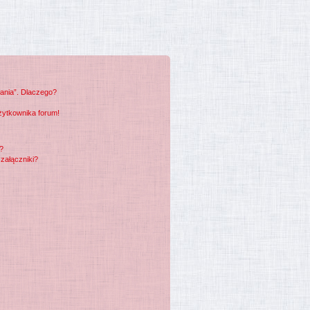
łania”. Dlaczego?
żytkownika forum!
m?
załączniki?