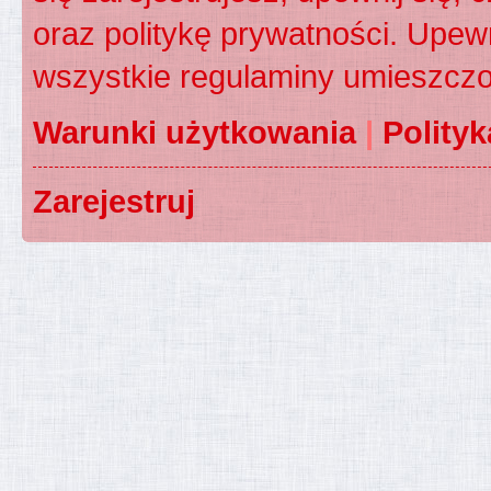
oraz politykę prywatności. Upewn
wszystkie regulaminy umieszczo
Warunki użytkowania
|
Polity
Zarejestruj