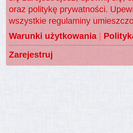
oraz politykę prywatności. Upewn
wszystkie regulaminy umieszczo
Warunki użytkowania
|
Polity
Zarejestruj