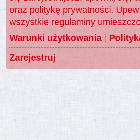
oraz politykę prywatności. Upewn
wszystkie regulaminy umieszczo
Warunki użytkowania
|
Polity
Zarejestruj