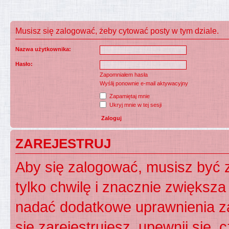
Musisz się zalogować, żeby cytować posty w tym dziale.
Nazwa użytkownika:
Hasło:
Zapomniałem hasła
Wyślij ponownie e-mail aktywacyjny
Zapamiętaj mnie
Ukryj mnie w tej sesji
ZAREJESTRUJ
Aby się zalogować, musisz być z
tylko chwilę i znacznie zwiększ
nadać dodatkowe uprawnienia z
się zarejestrujesz, upewnij się