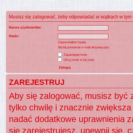
Musisz się zalogować, żeby odpowiadać w wątkach w tym 
Nazwa użytkownika:
Hasło:
Zapomniałem hasła
Wyślij ponownie e-mail aktywacyjny
Zapamiętaj mnie
Ukryj mnie w tej sesji
ZAREJESTRUJ
Aby się zalogować, musisz być z
tylko chwilę i znacznie zwiększ
nadać dodatkowe uprawnienia z
się zarejestrujesz, upewnij się