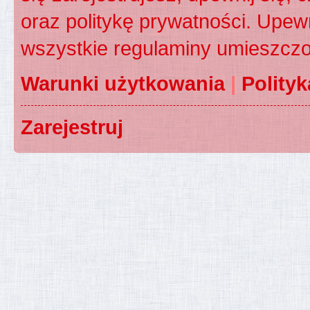
oraz politykę prywatności. Upewn
wszystkie regulaminy umieszczo
Warunki użytkowania
|
Polity
Zarejestruj