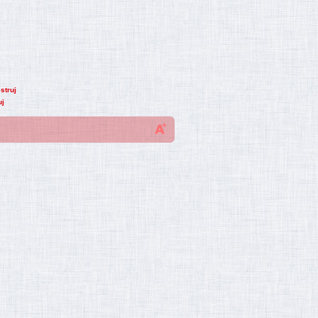
struj
uj