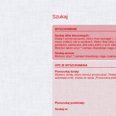
Szukaj
WYSZUKIWANIE
Szukaj słów kluczowych:
Dodaj
+
przed wyrazem, który musi wystąpić i
-
może znaleźć się w wynikach. Wpisz listę słów
pomiędzy nawiasami, jeśli tylko jedno z tych słó
Możesz także użyć * zamiast dowolnego ciągu 
Szukaj autora:
Możesz użyć * zamiast dowolnego ciągu znaków
OPCJE WYSZUKIWANIA
Przeszukaj działy:
Wybierz działy, które chcesz przeszukać. Podd
automatycznie, chyba że opcja „Przeszukuj podd
Przeszukaj poddziały:
Szukaj w: