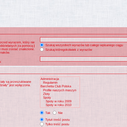
przed wyrazem, który nie
Szukaj wszystkich wyrazów lub całego wpisanego ciągu
 oddzielanych za pomocą
|
w musi zostać znalezione.
Szukaj któregokolwiek z wyrazów
znaków.
.
ziały są przeszukiwane
ziały” jest wyłączona.
Tak
Nie
Tytuł i treść postu
Tylko treść postu