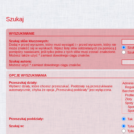
Szukaj
WYSZUKIWANIE
Szukaj słów kluczowych:
Dodaj
+
przed wyrazem, który musi wystąpić i
-
przed wyrazem, który nie
Szuk
może znaleźć się w wynikach. Wpisz listę słów oddzielanych za pomocą
|
pomiędzy nawiasami, jeśli tylko jedno z tych słów musi zostać znalezione.
Szuk
Możesz także użyć * zamiast dowolnego ciągu znaków.
Szukaj autora:
Możesz użyć * zamiast dowolnego ciągu znaków.
OPCJE WYSZUKIWANIA
Przeszukaj działy:
Wybierz działy, które chcesz przeszukać. Poddziały są przeszukiwane
automatycznie, chyba że opcja „Przeszukuj poddziały” jest wyłączona.
Przeszukaj poddziały:
Tak
Szukaj w:
Tytuł
Tylk