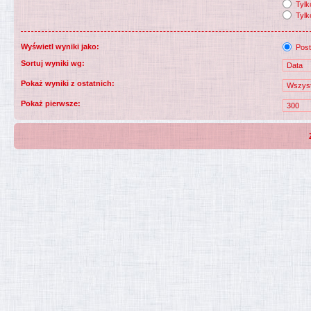
Tylko
Tylk
Wyświetl wyniki jako:
Post
Sortuj wyniki wg:
Pokaż wyniki z ostatnich:
Pokaż pierwsze: