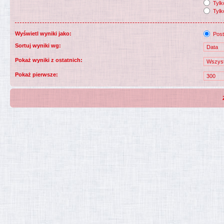
Tylko
Tylk
Wyświetl wyniki jako:
Post
Sortuj wyniki wg:
Pokaż wyniki z ostatnich:
Pokaż pierwsze: