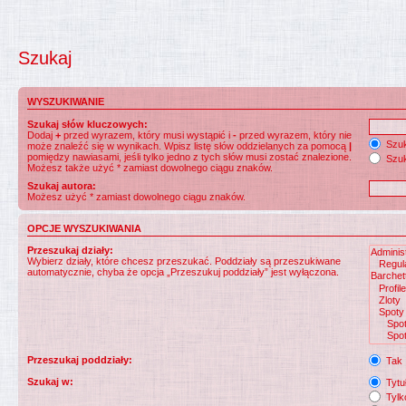
Szukaj
WYSZUKIWANIE
Szukaj słów kluczowych:
Dodaj
+
przed wyrazem, który musi wystąpić i
-
przed wyrazem, który nie
Szuk
może znaleźć się w wynikach. Wpisz listę słów oddzielanych za pomocą
|
pomiędzy nawiasami, jeśli tylko jedno z tych słów musi zostać znalezione.
Szuk
Możesz także użyć * zamiast dowolnego ciągu znaków.
Szukaj autora:
Możesz użyć * zamiast dowolnego ciągu znaków.
OPCJE WYSZUKIWANIA
Przeszukaj działy:
Wybierz działy, które chcesz przeszukać. Poddziały są przeszukiwane
automatycznie, chyba że opcja „Przeszukuj poddziały” jest wyłączona.
Przeszukaj poddziały:
Tak
Szukaj w:
Tytuł
Tylk