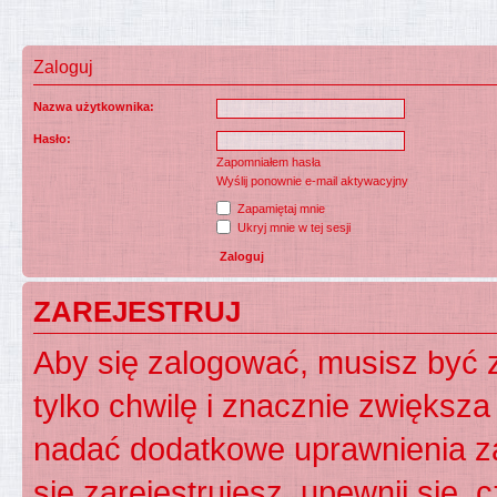
Zaloguj
Nazwa użytkownika:
Hasło:
Zapomniałem hasła
Wyślij ponownie e-mail aktywacyjny
Zapamiętaj mnie
Ukryj mnie w tej sesji
ZAREJESTRUJ
Aby się zalogować, musisz być z
tylko chwilę i znacznie zwiększ
nadać dodatkowe uprawnienia z
się zarejestrujesz, upewnij się