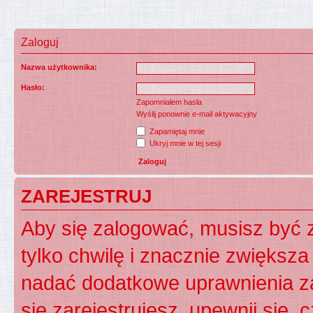
Zaloguj
Nazwa użytkownika:
Hasło:
Zapomniałem hasła
Wyślij ponownie e-mail aktywacyjny
Zapamiętaj mnie
Ukryj mnie w tej sesji
ZAREJESTRUJ
Aby się zalogować, musisz być z
tylko chwilę i znacznie zwiększ
nadać dodatkowe uprawnienia z
się zarejestrujesz, upewnij się