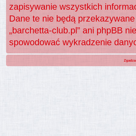
zapisywanie wszystkich informac
Dane te nie będą przekazywane 
„barchetta-club.pl” ani phpBB n
spowodować wykradzenie dany