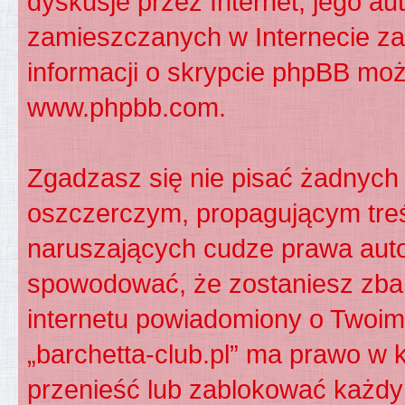
dyskusje przez Internet, jego aut
zamieszczanych w Internecie za
informacji o skrypcie phpBB moż
www.phpbb.com
.
Zgadzasz się nie pisać żadnych
oszczerczym, propagującym treś
naruszających cudze prawa auto
spowodować, że zostaniesz zba
internetu powiadomiony o Twoim
„barchetta-club.pl” ma prawo w 
przenieść lub zablokować każdy