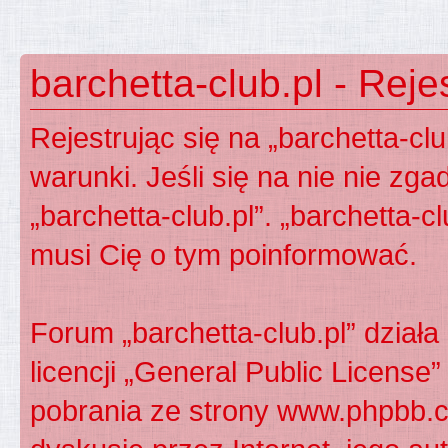
barchetta-club.pl - Reje
Rejestrując się na „barchetta-cl
warunki. Jeśli się na nie nie zga
„barchetta-club.pl”. „barchetta-c
musi Cię o tym poinformować.
Forum „barchetta-club.pl” dzia
licencji „
General Public License
”
pobrania ze strony
www.phpbb.