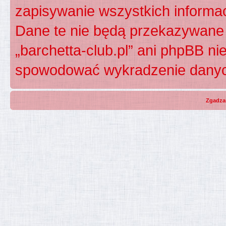
zapisywanie wszystkich informac
Dane te nie będą przekazywane 
„barchetta-club.pl” ani phpBB n
spowodować wykradzenie dany