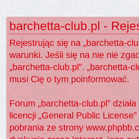
barchetta-club.pl - Reje
Rejestrując się na „barchetta-cl
warunki. Jeśli się na nie nie zga
„barchetta-club.pl”. „barchetta-c
musi Cię o tym poinformować.
Forum „barchetta-club.pl” dzia
licencji „
General Public License
”
pobrania ze strony
www.phpbb.