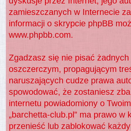
dyskusje przez Internet, jego aut
zamieszczanych w Internecie za
informacji o skrypcie phpBB moż
www.phpbb.com
.
Zgadzasz się nie pisać żadnych
oszczerczym, propagującym treś
naruszających cudze prawa auto
spowodować, że zostaniesz zba
internetu powiadomiony o Twoim
„barchetta-club.pl” ma prawo w 
przenieść lub zablokować każdy