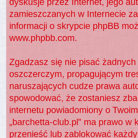
dyskusje przez Internet, jego aut
zamieszczanych w Internecie za
informacji o skrypcie phpBB moż
www.phpbb.com
.
Zgadzasz się nie pisać żadnych
oszczerczym, propagującym treś
naruszających cudze prawa auto
spowodować, że zostaniesz zba
internetu powiadomiony o Twoim
„barchetta-club.pl” ma prawo w 
przenieść lub zablokować każdy