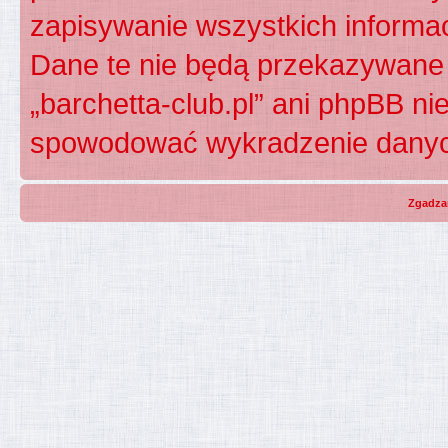
zapisywanie wszystkich informac
Dane te nie będą przekazywane 
„barchetta-club.pl” ani phpBB n
spowodować wykradzenie dany