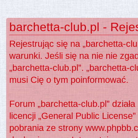
barchetta-club.pl - Reje
Rejestrując się na „barchetta-cl
warunki. Jeśli się na nie nie zga
„barchetta-club.pl”. „barchetta-c
musi Cię o tym poinformować.
Forum „barchetta-club.pl” dzia
licencji „
General Public License
”
pobrania ze strony
www.phpbb.