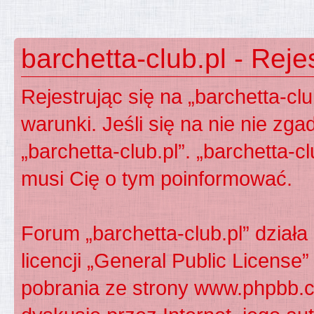
barchetta-club.pl - Reje
Rejestrując się na „barchetta-cl
warunki. Jeśli się na nie nie zga
„barchetta-club.pl”. „barchetta-c
musi Cię o tym poinformować.
Forum „barchetta-club.pl” dzia
licencji „
General Public License
”
pobrania ze strony
www.phpbb.