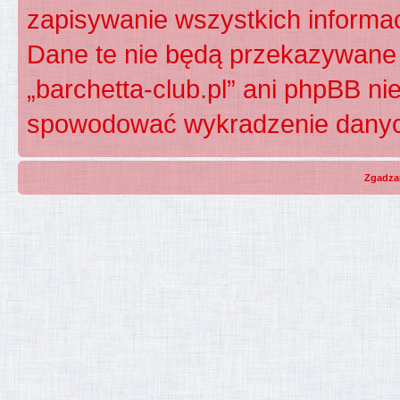
zapisywanie wszystkich informac
Dane te nie będą przekazywane 
„barchetta-club.pl” ani phpBB n
spowodować wykradzenie dany