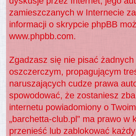
dyskusje przez Internet, jego aut
zamieszczanych w Internecie za
informacji o skrypcie phpBB moż
www.phpbb.com
.
Zgadzasz się nie pisać żadnych
oszczerczym, propagującym treś
naruszających cudze prawa auto
spowodować, że zostaniesz zba
internetu powiadomiony o Twoim
„barchetta-club.pl” ma prawo w 
przenieść lub zablokować każdy