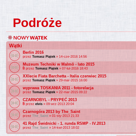
Podróże
Wątki
Berlin 2016
przez
Tomasz Piątek
» 14-cze-2016 14:56
Muzeum Techniki w Malmö - lato 2015
przez
Tomasz Piątek
» 07-lut-2016 18:43
XXlecie Fiata Barchetta - Italia czerwiec 2015
przez
Tomasz Piątek
» 29-mar-2015 16:00
wyprawa TOSKANIA 2011 - fotorelacja
przez
Tomasz Piątek
» 22-mar-2015 09:22
CZARNOBYL - PRYPEĆ 2013
przez
elvis
» 09-wrz-2013 20:04
Czarnogóra 2013 by The_Saint
przez
The_Saint
» 01-sty-2013 21:33
41 Rajd Świdnicki - 1. runda RSMP - IV.2013
przez
The_Saint
» 14-kwi-2013 18:02