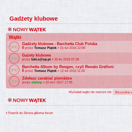
Gadżety klubowe
Wątki
Gadżety klubowe - Barchetta Club Polska
przez
Tomasz Piątek
» 01-lut-2016 22:06
Gażety klubowe
przez
luki.s@op.pl
» 30-lis-2018 07:39
Barchetta Album by Rengen, czyli Renato Grelloni
przez
Tomasz Piątek
» 12-lut-2016 11:26
Zdołasz zarabiać pieniádze
przez
afybeg
» 22-wrz-2017 17:05
Wyświetl wątki nie starsze niż:
Powrót do Strona główna forum