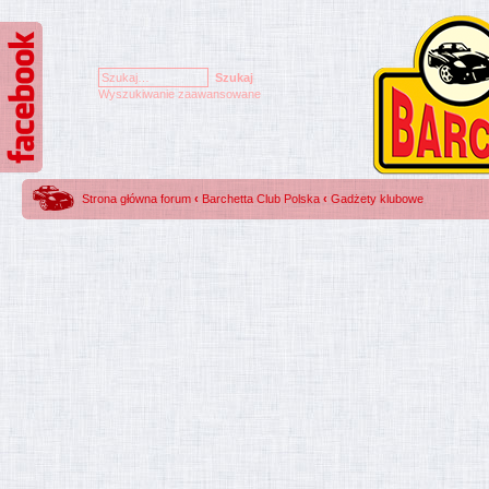
Wyszukiwanie zaawansowane
Strona główna forum
‹
Barchetta Club Polska
‹
Gadżety klubowe