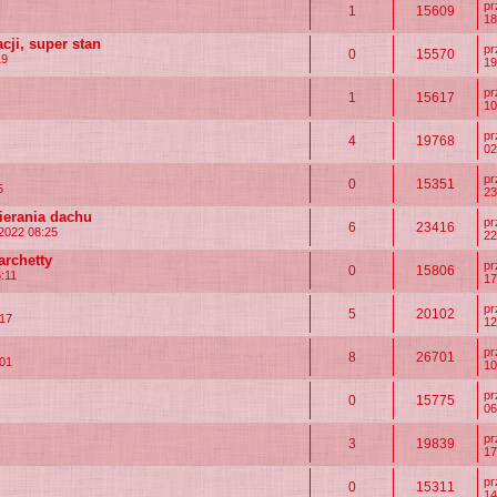
p
1
15609
18
ji, super stan
p
0
15570
19
19
p
1
15617
10
p
4
19768
02
p
0
15351
5
23
ierania dachu
p
6
23416
2022 08:25
22
archetty
p
0
15806
:11
17
p
5
20102
:17
12
p
8
26701
:01
10
p
0
15775
06
p
3
19839
17
p
0
15311
14