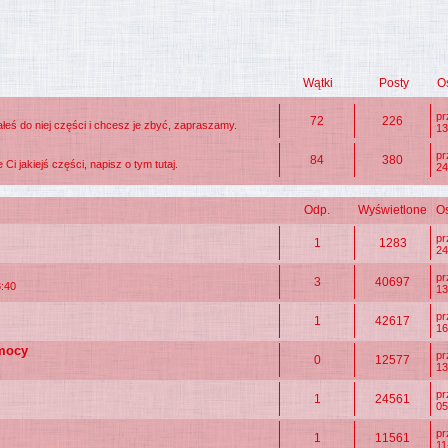
Wątki
Posty
O
p
72
226
eś do niej części i chcesz je zbyć, zapraszamy.
13
p
84
380
Ci jakiejś części, napisz o tym tutaj.
24
Odp.
Wyświetlone
Os
p
1
1283
24
p
3
40697
3:40
13
p
1
42617
16
omocy
p
0
12577
13
p
1
24561
05
p
1
11561
11