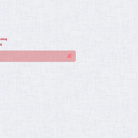
struj
uj