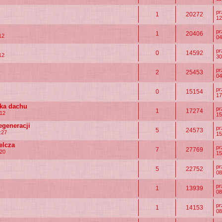
p
1
20272
12
p
1
20406
12
04
p
0
14592
12
30
p
2
25453
04
p
0
15154
17
wka dachu
p
1
17274
:12
15
egeneracji
p
5
24573
:27
15
elcza
p
7
27769
:20
15
p
5
22752
08
p
1
13939
08
p
1
14153
08