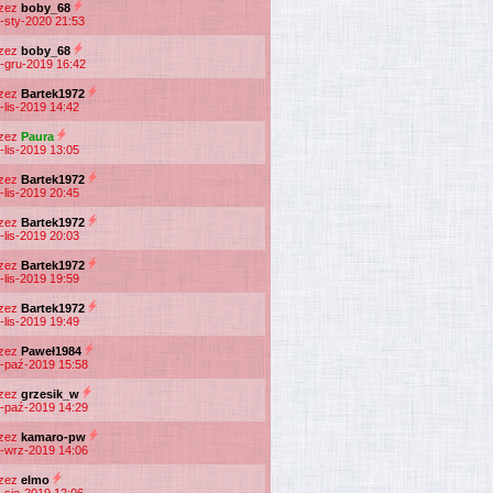
rzez
boby_68
-sty-2020 21:53
rzez
boby_68
-gru-2019 16:42
rzez
Bartek1972
-lis-2019 14:42
rzez
Paura
-lis-2019 13:05
rzez
Bartek1972
-lis-2019 20:45
rzez
Bartek1972
-lis-2019 20:03
rzez
Bartek1972
-lis-2019 19:59
rzez
Bartek1972
-lis-2019 19:49
rzez
Paweł1984
-paź-2019 15:58
rzez
grzesik_w
-paź-2019 14:29
rzez
kamaro-pw
-wrz-2019 14:06
rzez
elmo