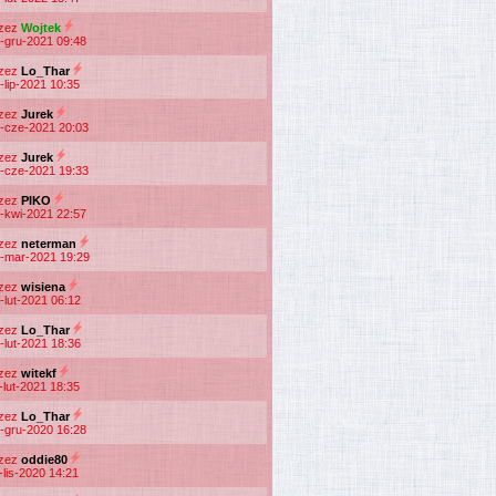
rzez
Wojtek
-gru-2021 09:48
rzez
Lo_Thar
-lip-2021 10:35
rzez
Jurek
-cze-2021 20:03
rzez
Jurek
-cze-2021 19:33
rzez
PIKO
-kwi-2021 22:57
rzez
neterman
-mar-2021 19:29
rzez
wisiena
-lut-2021 06:12
rzez
Lo_Thar
-lut-2021 18:36
rzez
witekf
-lut-2021 18:35
rzez
Lo_Thar
-gru-2020 16:28
rzez
oddie80
-lis-2020 14:21