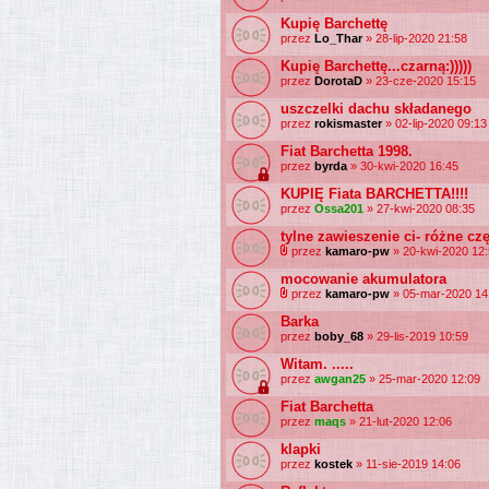
Kupię Barchettę
przez
Lo_Thar
» 28-lip-2020 21:58
Kupię Barchettę...czarną:)))))
przez
DorotaD
» 23-cze-2020 15:15
uszczelki dachu składanego
przez
rokismaster
» 02-lip-2020 09:13
Fiat Barchetta 1998.
przez
byrda
» 30-kwi-2020 16:45
KUPIĘ Fiata BARCHETTA!!!!
przez
Ossa201
» 27-kwi-2020 08:35
tylne zawieszenie ci- różne cz
przez
kamaro-pw
» 20-kwi-2020 12
mocowanie akumulatora
przez
kamaro-pw
» 05-mar-2020 14
Barka
przez
boby_68
» 29-lis-2019 10:59
Witam. .....
przez
awgan25
» 25-mar-2020 12:09
Fiat Barchetta
przez
maqs
» 21-lut-2020 12:06
klapki
przez
kostek
» 11-sie-2019 14:06