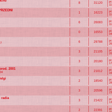
achu
p
8
31120
11
S PRZEDNI
p
1
16223
11
p
6
26083
11
p
0
16553
04
p
6
29788
27
26
p
3
21105
20
p
3
20180
17
 prod. 2001
p
3
21012
:04
16
elgi
p
2
18540
28
p
3
20596
23
 radia
p
3
21422
13
p
2
22391
11