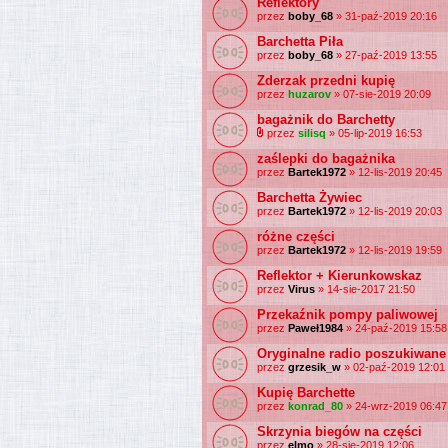
Reflektory
przez
boby_68
» 31-paź-2019 20:16
Barchetta Piła
przez
boby_68
» 27-paź-2019 13:55
Zderzak przedni kupię
przez
huzarov
» 07-sie-2019 20:09
bagażnik do Barchetty
przez
silisq
» 05-lip-2019 16:53
zaślepki do bagażnika
przez
Bartek1972
» 12-lis-2019 20:45
Barchetta Żywiec
przez
Bartek1972
» 12-lis-2019 20:03
różne części
przez
Bartek1972
» 12-lis-2019 19:59
Reflektor + Kierunkowskaz
przez
Virus
» 14-sie-2017 21:50
Przekaźnik pompy paliwowej
przez
Paweł1984
» 24-paź-2019 15:58
Oryginalne radio poszukiwane
przez
grzesik_w
» 02-paź-2019 12:01
Kupię Barchette
przez
konrad_80
» 24-wrz-2019 06:47
Skrzynia biegów na części
przez
elmo
» 28-sie-2019 12:06