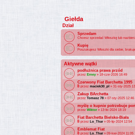
Giełda
Dział
Sprzedam
Chcesz sprzedać Włoszkę lub nazbierał
Kupię
Poszukujesz Włoszki dla siebie, brakuje 
Aktywne wątki
podłużnica prawa przód
przez
Erney
» 18-cze-2026 16:49
Czerwony Fiat Barchetta 1995
przez
maciek30_pl
» 31-sty-2025 1
Zakup BArchetta
przez
Tomasz 78
» 07-sty-2025 12:46
myślę o kupnie potrzebuje p
przez
Wiktor
» 13-lis-2024 18:19
Fiat Barchetta Bielsko-Biała
przez
Lo_Thar
» 05-lip-2024 12:54
Emblemat Fiat
przez
Lo_Thar
» 09-kwi-2024 11:05