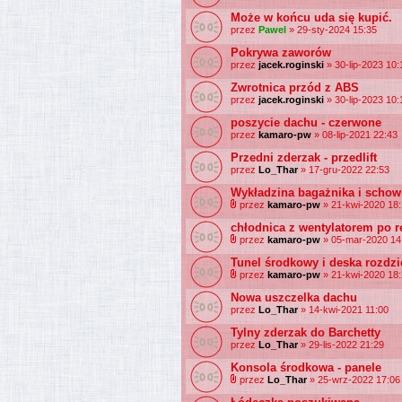
Może w końcu uda się kupić.
przez
Pawel
» 29-sty-2024 15:35
Pokrywa zaworów
przez
jacek.roginski
» 30-lip-2023 10:
Zwrotnica przód z ABS
przez
jacek.roginski
» 30-lip-2023 10:
poszycie dachu - czerwone
przez
kamaro-pw
» 08-lip-2021 22:43
Przedni zderzak - przedlift
przez
Lo_Thar
» 17-gru-2022 22:53
Wykładzina bagażnika i scho
przez
kamaro-pw
» 21-kwi-2020 18
chłodnica z wentylatorem po r
przez
kamaro-pw
» 05-mar-2020 14
Tunel środkowy i deska rozdzi
przez
kamaro-pw
» 21-kwi-2020 18
Nowa uszczelka dachu
przez
Lo_Thar
» 14-kwi-2021 11:00
Tylny zderzak do Barchetty
przez
Lo_Thar
» 29-lis-2022 21:29
Konsola środkowa - panele
przez
Lo_Thar
» 25-wrz-2022 17:06