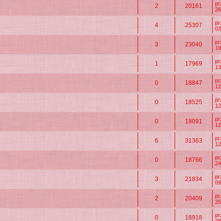
p
2
20161
26
p
4
25307
03
p
3
23040
19
p
1
17969
13
p
0
18847
12
p
0
18525
12
p
0
18091
12
p
6
31363
12
p
0
18766
24
p
3
21834
09
p
2
20409
25
p
0
18918