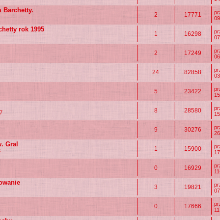
Barchetty.
p
2
17771
09
chetty rok 1995
p
1
16298
07
p
2
17249
06
p
24
82858
03
p
5
23422
15
i
p
8
28580
7
15
p
9
30276
26
. Gral
p
1
15900
8
17
p
0
16929
11
dowanie
p
3
19821
07
p
0
17666
11