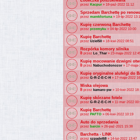
Łódeczka poszukiwana
przez
Kacpur
» 18-paź-2022 11:12
Sprzedam Barchettę po renowac
przez
marekfortuna
» 19-lip-2022 13:
Kupię czerwoną Barchettę
przez
przemyku
» 04-lip-2022 10:00
Kupię Barchettę
przez
Uziel50
» 18-kwi-2022 08:51
Rozpórka komory silnika
przez
Lo_Thar
» 23-maja-2022 12:4
Kupię mocowanie dzwigni otw
przez
Nabuchodonozor
» 17-maja-
Kupię oryginalne alufelgi do B
przez
G-R-Z-E-C-H
» 17-maja-2022 16
Miska olejowa
przez
kamaro-pw
» 10-kwi-2022 18
Kupię skórzane fotele
przez
G-R-Z-E-C-H
» 11-mar-2022 00
Kupię Barchettę
przez
PAFTO
» 06-kwi-2022 10:19
Auto do sprzedania
przez
barcin
» 26-paź-2021 15:38
Barchetta - LINK
przez
szpadel68
» 14-lut-2022 13:47