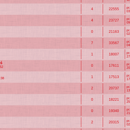
p
4
22555
03
p
4
23727
09
p
0
21163
02
p
7
33567
04
p
1
18007
27
ęś
p
0
17611
:52
20
p
1
17513
:38
17
p
2
20737
13
p
0
18221
25
p
0
19340
21
p
2
20315
02