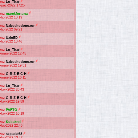
rzez
Lo_Thar
-paź-2022 17:25
rzez
marekfortuna
-lip-2022 13:19
rzez
Nabuchodonozor
-lip-2022 09:21
rzez
Uziel50
-lip-2022 13:46
rzez
Lo_Thar
-maja-2022 12:45
rzez
Nabuchodonozor
-maja-2022 19:51
rzez
G-R-Z-E-C-H
-maja-2022 16:11
rzez
Lo_Thar
-kwi-2022 20:43
rzez
G-R-Z-E-C-H
-kwi-2022 19:59
rzez
PAFTO
-kwi-2022 10:19
rzez
Kubakrol
-lut-2022 22:45
rzez
szpadel68
-lut-2022 13:47