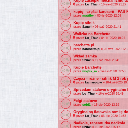
Kupię zaślepki mechanizmu d
przez
Lo_Thar
» 16-sie-2020 21:27
kupię - części karoserii - PA
przez
mattibv
» 03-lis-2020 12:09
Kupię silnik
przez
Szuwi
» 06-paź-2020 21:41
Walizka na Barchette
przez
Lo_Thar
» 04-lis-2020 19:24
barchetta.pl
przez
barchetta.pl
» 25-wrz-2020 12:
Wkład zamka
przez
Szuwi
» 11-sie-2020 20:41
Kupię Barchettę
przez
wojtek_m
» 14-sie-2020 09:56
Części - różne - silnik M 2 rok
przez
kamaro-pw
» 18-kwi-2020 19
Sprzedam stalowe oryginalne f
przez
Lo_Thar
» 16-sie-2020 18:49
Felgi stalowe
przez
sobi1
» 15-sie-2020 13:19
Oryginalną fiatowską ramkę do
przez
Lo_Thar
» 03-sie-2020 21:57
Nadkole, reperaturka nadkola
przez
Szuwi
» 10-sie-2020 15:17