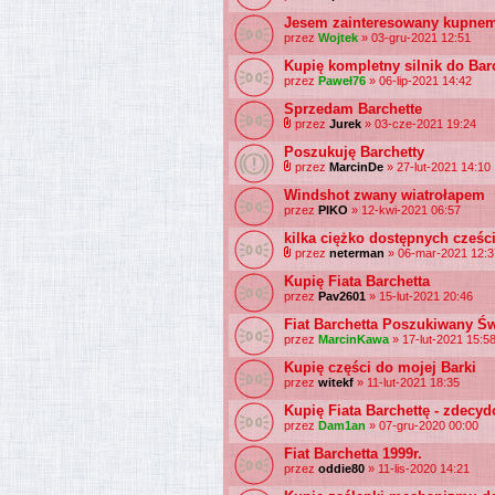
Jesem zainteresowany kupnem 
przez
Wojtek
» 03-gru-2021 12:51
Kupię kompletny silnik do Bar
przez
Paweł76
» 06-lip-2021 14:42
Sprzedam Barchette
przez
Jurek
» 03-cze-2021 19:24
Poszukuję Barchetty
przez
MarcinDe
» 27-lut-2021 14:10
Windshot zwany wiatrołapem
przez
PIKO
» 12-kwi-2021 06:57
kilka ciężko dostępnych cześc
przez
neterman
» 06-mar-2021 12:3
Kupię Fiata Barchetta
przez
Pav2601
» 15-lut-2021 20:46
Fiat Barchetta Poszukiwany Św
przez
MarcinKawa
» 17-lut-2021 15:5
Kupię części do mojej Barki
przez
witekf
» 11-lut-2021 18:35
Kupię Fiata Barchettę - zdecy
przez
Dam1an
» 07-gru-2020 00:00
Fiat Barchetta 1999r.
przez
oddie80
» 11-lis-2020 14:21