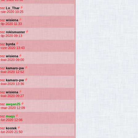
rzez
Lo_Thar
-sie-2020 10:25
rzez
wisiena
-lip-2020 11:33
rzez
rokismaster
-lip-2020 09:13
rzez
byrda
-cze-2020 13:43
rzez
wisiena
-kwi-2020 09:00
rzez
kamaro-pw
-kwi-2020 12:52
rzez
kamaro-pw
-kwi-2020 13:36
rzez
wisiena
-kwi-2020 09:27
rzez
awgan25
-mar-2020 12:09
rzez
maqs
-lut-2020 12:06
rzez
kostek
-lut-2020 21:50