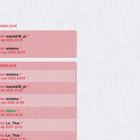
statni post
rzez
maciek30_pl
-lut-2025 23:25
rzez
wisiena
-cze-2026 18:54
tatni post
rzez
wisiena
-cze-2026 18:54
rzez
maciek30_pl
-lut-2025 23:25
rzez
wisiena
-sty-2025 14:58
rzez
Wiktor
-lis-2024 18:19
rzez
Lo_Thar
-lip-2024 13:01
rzez
Lo_Thar
-maja-2024 15:31