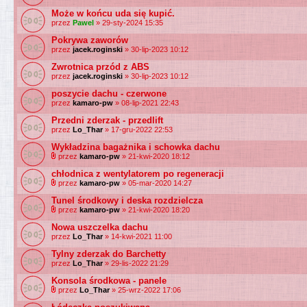
Może w końcu uda się kupić.
przez
Pawel
» 29-sty-2024 15:35
Pokrywa zaworów
przez
jacek.roginski
» 30-lip-2023 10:12
Zwrotnica przód z ABS
przez
jacek.roginski
» 30-lip-2023 10:12
poszycie dachu - czerwone
przez
kamaro-pw
» 08-lip-2021 22:43
Przedni zderzak - przedlift
przez
Lo_Thar
» 17-gru-2022 22:53
Wykładzina bagażnika i schowka dachu
przez
kamaro-pw
» 21-kwi-2020 18:12
chłodnica z wentylatorem po regeneracji
przez
kamaro-pw
» 05-mar-2020 14:27
Tunel środkowy i deska rozdzielcza
przez
kamaro-pw
» 21-kwi-2020 18:20
Nowa uszczelka dachu
przez
Lo_Thar
» 14-kwi-2021 11:00
Tylny zderzak do Barchetty
przez
Lo_Thar
» 29-lis-2022 21:29
Konsola środkowa - panele
przez
Lo_Thar
» 25-wrz-2022 17:06