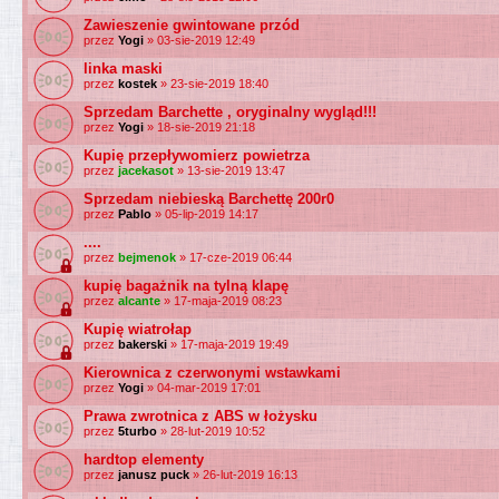
Zawieszenie gwintowane przód
przez
Yogi
» 03-sie-2019 12:49
linka maski
przez
kostek
» 23-sie-2019 18:40
Sprzedam Barchette , oryginalny wygląd!!!
przez
Yogi
» 18-sie-2019 21:18
Kupię przepływomierz powietrza
przez
jacekasot
» 13-sie-2019 13:47
Sprzedam niebieską Barchettę 200r0
przez
Pablo
» 05-lip-2019 14:17
....
przez
bejmenok
» 17-cze-2019 06:44
kupię bagażnik na tylną klapę
przez
alcante
» 17-maja-2019 08:23
Kupię wiatrołap
przez
bakerski
» 17-maja-2019 19:49
Kierownica z czerwonymi wstawkami
przez
Yogi
» 04-mar-2019 17:01
Prawa zwrotnica z ABS w łożysku
przez
5turbo
» 28-lut-2019 10:52
hardtop elementy
przez
janusz puck
» 26-lut-2019 16:13