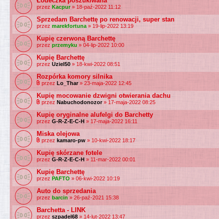
Łódeczka poszukiwana
przez
Kacpur
» 18-paź-2022 11:12
Sprzedam Barchettę po renowacji, super stan
przez
marekfortuna
» 19-lip-2022 13:19
Kupię czerwoną Barchettę
przez
przemyku
» 04-lip-2022 10:00
Kupię Barchettę
przez
Uziel50
» 18-kwi-2022 08:51
Rozpórka komory silnika
przez
Lo_Thar
» 23-maja-2022 12:45
Kupię mocowanie dzwigni otwierania dachu
przez
Nabuchodonozor
» 17-maja-2022 08:25
Kupię oryginalne alufelgi do Barchetty
przez
G-R-Z-E-C-H
» 17-maja-2022 16:11
Miska olejowa
przez
kamaro-pw
» 10-kwi-2022 18:17
Kupię skórzane fotele
przez
G-R-Z-E-C-H
» 11-mar-2022 00:01
Kupię Barchettę
przez
PAFTO
» 06-kwi-2022 10:19
Auto do sprzedania
przez
barcin
» 26-paź-2021 15:38
Barchetta - LINK
przez
szpadel68
» 14-lut-2022 13:47