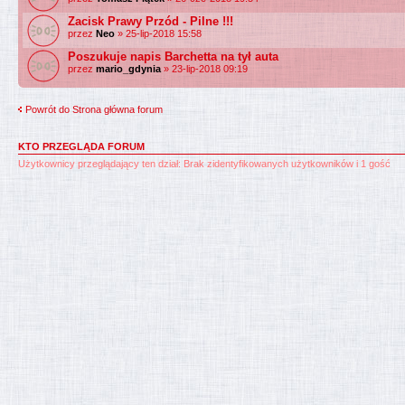
Zacisk Prawy Przód - Pilne !!!
przez
Neo
» 25-lip-2018 15:58
Poszukuje napis Barchetta na tył auta
przez
mario_gdynia
» 23-lip-2018 09:19
Powrót do Strona główna forum
KTO PRZEGLĄDA FORUM
Użytkownicy przeglądający ten dział: Brak zidentyfikowanych użytkowników i 1 gość