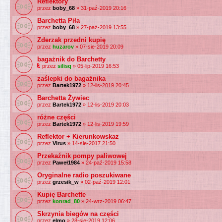
Reflektory
przez
boby_68
» 31-paź-2019 20:16
Barchetta Piła
przez
boby_68
» 27-paź-2019 13:55
Zderzak przedni kupię
przez
huzarov
» 07-sie-2019 20:09
bagażnik do Barchetty
przez
silisq
» 05-lip-2019 16:53
zaślepki do bagażnika
przez
Bartek1972
» 12-lis-2019 20:45
Barchetta Żywiec
przez
Bartek1972
» 12-lis-2019 20:03
różne części
przez
Bartek1972
» 12-lis-2019 19:59
Reflektor + Kierunkowskaz
przez
Virus
» 14-sie-2017 21:50
Przekaźnik pompy paliwowej
przez
Paweł1984
» 24-paź-2019 15:58
Oryginalne radio poszukiwane
przez
grzesik_w
» 02-paź-2019 12:01
Kupię Barchette
przez
konrad_80
» 24-wrz-2019 06:47
Skrzynia biegów na części
przez
elmo
» 28-sie-2019 12:06