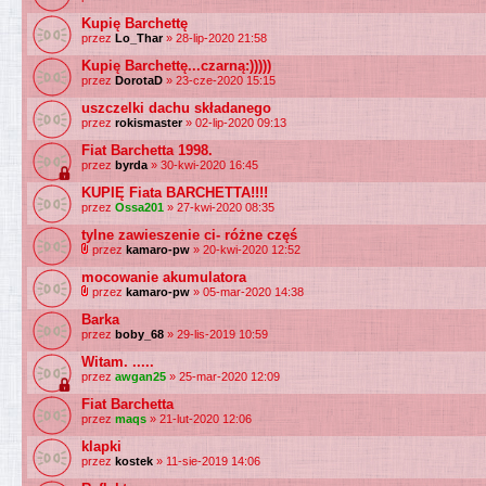
Kupię Barchettę
przez
Lo_Thar
» 28-lip-2020 21:58
Kupię Barchettę...czarną:)))))
przez
DorotaD
» 23-cze-2020 15:15
uszczelki dachu składanego
przez
rokismaster
» 02-lip-2020 09:13
Fiat Barchetta 1998.
przez
byrda
» 30-kwi-2020 16:45
KUPIĘ Fiata BARCHETTA!!!!
przez
Ossa201
» 27-kwi-2020 08:35
tylne zawieszenie ci- różne częś
przez
kamaro-pw
» 20-kwi-2020 12:52
mocowanie akumulatora
przez
kamaro-pw
» 05-mar-2020 14:38
Barka
przez
boby_68
» 29-lis-2019 10:59
Witam. .....
przez
awgan25
» 25-mar-2020 12:09
Fiat Barchetta
przez
maqs
» 21-lut-2020 12:06
klapki
przez
kostek
» 11-sie-2019 14:06