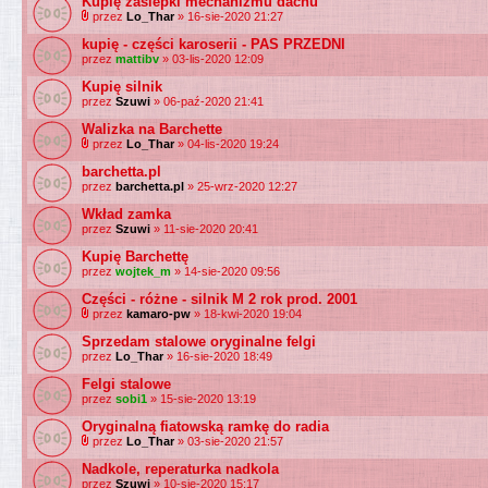
Kupię zaślepki mechanizmu dachu
przez
Lo_Thar
» 16-sie-2020 21:27
kupię - części karoserii - PAS PRZEDNI
przez
mattibv
» 03-lis-2020 12:09
Kupię silnik
przez
Szuwi
» 06-paź-2020 21:41
Walizka na Barchette
przez
Lo_Thar
» 04-lis-2020 19:24
barchetta.pl
przez
barchetta.pl
» 25-wrz-2020 12:27
Wkład zamka
przez
Szuwi
» 11-sie-2020 20:41
Kupię Barchettę
przez
wojtek_m
» 14-sie-2020 09:56
Części - różne - silnik M 2 rok prod. 2001
przez
kamaro-pw
» 18-kwi-2020 19:04
Sprzedam stalowe oryginalne felgi
przez
Lo_Thar
» 16-sie-2020 18:49
Felgi stalowe
przez
sobi1
» 15-sie-2020 13:19
Oryginalną fiatowską ramkę do radia
przez
Lo_Thar
» 03-sie-2020 21:57
Nadkole, reperaturka nadkola
przez
Szuwi
» 10-sie-2020 15:17