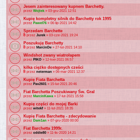
Jesem zainteresowany kupnem Barchetty.
przez
Wojtek
» 03-gru-2021 12:51
Kupię kompletny silnik do Barchetty rok 1995
przez
Paweł76
» 06-lip-2021 14:42
Sprzedam Barchette
przez
Jurek
» 03-cze-2021 19:24
Poszukuję Barchetty
przez
MarcinDe
» 27-lut-2021 14:10
Windshot zwany wiatrołapem
przez
PIKO
» 12-kwi-2021 06:57
kilka ciężko dostępnych cześci
przez
neterman
» 06-mar-2021 12:37
Kupię Fiata Barchetta
przez
Pav2601
» 15-lut-2021 20:46
Fiat Barchetta Poszukiwany Św. Gral
przez
MarcinKawa
» 17-lut-2021 15:58
Kupię części do mojej Barki
przez
witekf
» 11-lut-2021 18:35
Kupię Fiata Barchettę - zdecydowanie
przez
Dam1an
» 07-gru-2020 00:00
Fiat Barchetta 1999r.
przez
oddie80
» 11-lis-2020 14:21