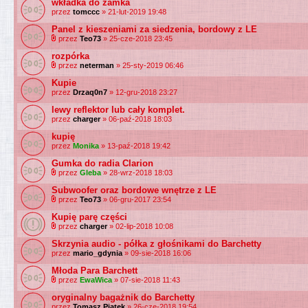
wkładka do zamka
przez
tomccc
» 21-lut-2019 19:48
Panel z kieszeniami za siedzenia, bordowy z LE
przez
Teo73
» 25-cze-2018 23:45
rozpórka
przez
neterman
» 25-sty-2019 06:46
Kupie
przez
Drzaq0n7
» 12-gru-2018 23:27
lewy reflektor lub cały komplet.
przez
charger
» 06-paź-2018 18:03
kupię
przez
Monika
» 13-paź-2018 19:42
Gumka do radia Clarion
przez
Gleba
» 28-wrz-2018 18:03
Subwoofer oraz bordowe wnętrze z LE
przez
Teo73
» 06-gru-2017 23:54
Kupię parę części
przez
charger
» 02-lip-2018 10:08
Skrzynia audio - półka z głośnikami do Barchetty
przez
mario_gdynia
» 09-sie-2018 16:06
Młoda Para Barchett
przez
EwaWica
» 07-sie-2018 11:43
oryginalny bagażnik do Barchetty
przez
Tomasz Piątek
» 26-cze-2018 19:54