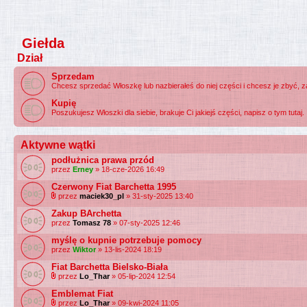
Giełda
Dział
Sprzedam
Chcesz sprzedać Włoszkę lub nazbierałeś do niej części i chcesz je zbyć, 
Kupię
Poszukujesz Włoszki dla siebie, brakuje Ci jakiejś części, napisz o tym tutaj.
Aktywne wątki
podłużnica prawa przód
przez
Erney
» 18-cze-2026 16:49
Czerwony Fiat Barchetta 1995
przez
maciek30_pl
» 31-sty-2025 13:40
Zakup BArchetta
przez
Tomasz 78
» 07-sty-2025 12:46
myślę o kupnie potrzebuje pomocy
przez
Wiktor
» 13-lis-2024 18:19
Fiat Barchetta Bielsko-Biała
przez
Lo_Thar
» 05-lip-2024 12:54
Emblemat Fiat
przez
Lo_Thar
» 09-kwi-2024 11:05