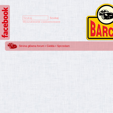
Wyszukiwanie zaawansowane
Strona główna forum
‹
Giełda
‹
Sprzedam