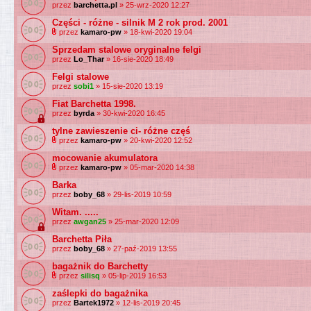
przez
barchetta.pl
» 25-wrz-2020 12:27
Części - różne - silnik M 2 rok prod. 2001
przez
kamaro-pw
» 18-kwi-2020 19:04
Sprzedam stalowe oryginalne felgi
przez
Lo_Thar
» 16-sie-2020 18:49
Felgi stalowe
przez
sobi1
» 15-sie-2020 13:19
Fiat Barchetta 1998.
przez
byrda
» 30-kwi-2020 16:45
tylne zawieszenie ci- różne częś
przez
kamaro-pw
» 20-kwi-2020 12:52
mocowanie akumulatora
przez
kamaro-pw
» 05-mar-2020 14:38
Barka
przez
boby_68
» 29-lis-2019 10:59
Witam. .....
przez
awgan25
» 25-mar-2020 12:09
Barchetta Piła
przez
boby_68
» 27-paź-2019 13:55
bagażnik do Barchetty
przez
silisq
» 05-lip-2019 16:53
zaślepki do bagażnika
przez
Bartek1972
» 12-lis-2019 20:45