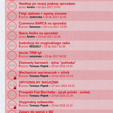
Hardtop po mojej pięknej sprzedam.
przez
Andre
» 02-gru-2017 23:41
Felgi stalowe + opony zimowe
przez
Judoczka
» 22-lis-2017 11:45
Czerwona BARCA na sprzedaż
przez
Seweryn
» 20-cze-2017 10:59
Barca Andre na sprzedaż
przez
Andre
» 23-kwi-2017 16:38
Instrukcja do oryginalnego radia
przez
RED2017
» 15-lip-2017 16:36
klocki TRW tył
przez
neterman
» 20-lip-2017 08:09
Elementy karoserii - tylna "połówka"
przez
Tomasz Piątek
» 23-lut-2016 14:11
Mechanizm wycieraczek + silnik
przez
Tomasz Piątek
» 23-lut-2016 14:13
ORYGINALNY BAGAŻNIK
przez
Tomasz Piątek
» 27-wrz-2016 19:21
Prospekt Fiat Barchetta - język polski - unikat.
przez
Tomasz Piątek
» 23-lut-2016 21:20
Oryginalny subwoofer.
przez
Tomasz Piątek
» 23-lut-2016 21:11
Zegary do wersji z M2