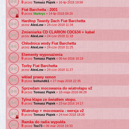
przez
Tomasz Piątek
» 16-lip-2018 19:58
Fiat Barchetta - 2001
przez
Markrys
» 14-lip-2018 09:20
Hardtop Twardy Dach Fiat Barchetta
przez
AlexLew
» 24-cze-2018 11:34
Zmieniarka CD CLARION CDC634 + kabel
przez
AlexLew
» 24-cze-2018 11:18
Chłodnica wody Fiat Barchetta
przez
AlexLew
» 24-cze-2018 11:25
Elementy wyposażenia
przez
Tomasz Piątek
» 06-lut-2016 10:19
Torby Fiat Barchetta
przez
AlexLew
» 24-cze-2018 11:27
wklad prawy xenon
przez
bohundb1
» 27-maja-2018 22:35
Sprzedam mocowania do wiatrołapu v2
przez
Tomasz Piątek
» 18-maja-2018 06:28
Tylna klapa ze światłem stopu.
przez
Tomasz Piątek
» 23-lut-2016 14:17
Wiatrołap + mocowania - wersja v2
przez
Tomasz Piątek
» 24-kwi-2018 18:26
Ramka do radia wypukła
przez
Teo73
» 06-mar-2018 19:33