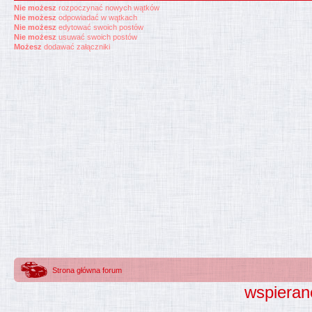
Nie możesz
rozpoczynać nowych wątków
Nie możesz
odpowiadać w wątkach
Nie możesz
edytować swoich postów
Nie możesz
usuwać swoich postów
Możesz
dodawać załączniki
Strona główna forum
wspieran