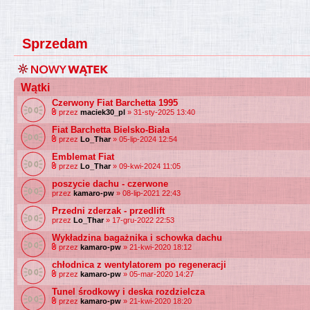
Sprzedam
Wątki
Czerwony Fiat Barchetta 1995
przez
maciek30_pl
» 31-sty-2025 13:40
Fiat Barchetta Bielsko-Biała
przez
Lo_Thar
» 05-lip-2024 12:54
Emblemat Fiat
przez
Lo_Thar
» 09-kwi-2024 11:05
poszycie dachu - czerwone
przez
kamaro-pw
» 08-lip-2021 22:43
Przedni zderzak - przedlift
przez
Lo_Thar
» 17-gru-2022 22:53
Wykładzina bagażnika i schowka dachu
przez
kamaro-pw
» 21-kwi-2020 18:12
chłodnica z wentylatorem po regeneracji
przez
kamaro-pw
» 05-mar-2020 14:27
Tunel środkowy i deska rozdzielcza
przez
kamaro-pw
» 21-kwi-2020 18:20