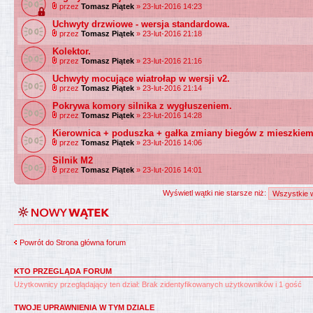
przez
Tomasz Piątek
» 23-lut-2016 14:23
Uchwyty drzwiowe - wersja standardowa.
przez
Tomasz Piątek
» 23-lut-2016 21:18
Kolektor.
przez
Tomasz Piątek
» 23-lut-2016 21:16
Uchwyty mocujące wiatrołap w wersji v2.
przez
Tomasz Piątek
» 23-lut-2016 21:14
Pokrywa komory silnika z wygłuszeniem.
przez
Tomasz Piątek
» 23-lut-2016 14:28
Kierownica + poduszka + gałka zmiany biegów z mieszkie
przez
Tomasz Piątek
» 23-lut-2016 14:06
Silnik M2
przez
Tomasz Piątek
» 23-lut-2016 14:01
Wyświetl wątki nie starsze niż:
Powrót do Strona główna forum
KTO PRZEGLĄDA FORUM
Użytkownicy przeglądający ten dział: Brak zidentyfikowanych użytkowników i 1 gość
TWOJE UPRAWNIENIA W TYM DZIALE