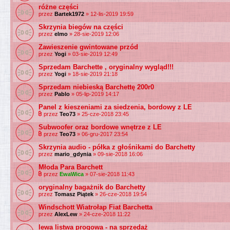
różne części
przez
Bartek1972
» 12-lis-2019 19:59
Skrzynia biegów na części
przez
elmo
» 28-sie-2019 12:06
Zawieszenie gwintowane przód
przez
Yogi
» 03-sie-2019 12:49
Sprzedam Barchette , oryginalny wygląd!!!
przez
Yogi
» 18-sie-2019 21:18
Sprzedam niebieską Barchettę 200r0
przez
Pablo
» 05-lip-2019 14:17
Panel z kieszeniami za siedzenia, bordowy z LE
przez
Teo73
» 25-cze-2018 23:45
Subwoofer oraz bordowe wnętrze z LE
przez
Teo73
» 06-gru-2017 23:54
Skrzynia audio - półka z głośnikami do Barchetty
przez
mario_gdynia
» 09-sie-2018 16:06
Młoda Para Barchett
przez
EwaWica
» 07-sie-2018 11:43
oryginalny bagażnik do Barchetty
przez
Tomasz Piątek
» 26-cze-2018 19:54
Windschott Wiatrołap Fiat Barchetta
przez
AlexLew
» 24-cze-2018 11:22
lewa listwa progowa - na sprzedaż