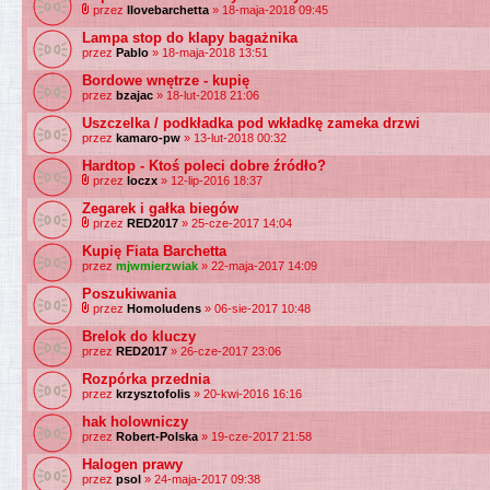
przez
Ilovebarchetta
» 18-maja-2018 09:45
Lampa stop do klapy bagażnika
przez
Pablo
» 18-maja-2018 13:51
Bordowe wnętrze - kupię
przez
bzajac
» 18-lut-2018 21:06
Uszczelka / podkładka pod wkładkę zameka drzwi
przez
kamaro-pw
» 13-lut-2018 00:32
Hardtop - Ktoś poleci dobre źródło?
przez
loczx
» 12-lip-2016 18:37
Zegarek i gałka biegów
przez
RED2017
» 25-cze-2017 14:04
Kupię Fiata Barchetta
przez
mjwmierzwiak
» 22-maja-2017 14:09
Poszukiwania
przez
Homoludens
» 06-sie-2017 10:48
Brelok do kluczy
przez
RED2017
» 26-cze-2017 23:06
Rozpórka przednia
przez
krzysztofolis
» 20-kwi-2016 16:16
hak holowniczy
przez
Robert-Polska
» 19-cze-2017 21:58
Halogen prawy
przez
psol
» 24-maja-2017 09:38