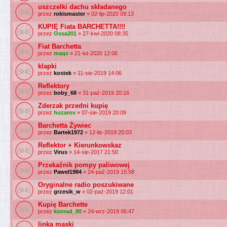
uszczelki dachu składanego
przez
rokismaster
» 02-lip-2020 09:13
KUPIĘ Fiata BARCHETTA!!!!
przez
Ossa201
» 27-kwi-2020 08:35
Fiat Barchetta
przez
maqs
» 21-lut-2020 12:06
klapki
przez
kostek
» 11-sie-2019 14:06
Reflektory
przez
boby_68
» 31-paź-2019 20:16
Zderzak przedni kupię
przez
huzarov
» 07-sie-2019 20:09
Barchetta Żywiec
przez
Bartek1972
» 12-lis-2019 20:03
Reflektor + Kierunkowskaz
przez
Virus
» 14-sie-2017 21:50
Przekaźnik pompy paliwowej
przez
Paweł1984
» 24-paź-2019 15:58
Oryginalne radio poszukiwane
przez
grzesik_w
» 02-paź-2019 12:01
Kupię Barchette
przez
konrad_80
» 24-wrz-2019 06:47
linka maski