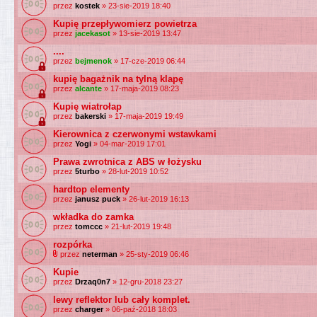
przez
kostek
» 23-sie-2019 18:40
Kupię przepływomierz powietrza
przez
jacekasot
» 13-sie-2019 13:47
....
przez
bejmenok
» 17-cze-2019 06:44
kupię bagażnik na tylną klapę
przez
alcante
» 17-maja-2019 08:23
Kupię wiatrołap
przez
bakerski
» 17-maja-2019 19:49
Kierownica z czerwonymi wstawkami
przez
Yogi
» 04-mar-2019 17:01
Prawa zwrotnica z ABS w łożysku
przez
5turbo
» 28-lut-2019 10:52
hardtop elementy
przez
janusz puck
» 26-lut-2019 16:13
wkładka do zamka
przez
tomccc
» 21-lut-2019 19:48
rozpórka
przez
neterman
» 25-sty-2019 06:46
Kupie
przez
Drzaq0n7
» 12-gru-2018 23:27
lewy reflektor lub cały komplet.
przez
charger
» 06-paź-2018 18:03