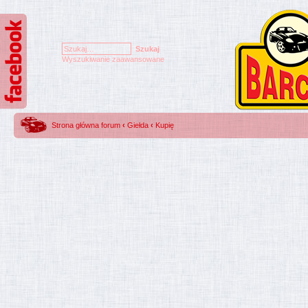
Wyszukiwanie zaawansowane
Strona główna forum
‹
Giełda
‹
Kupię