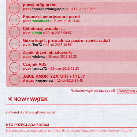
prawy próg przód
przez
tomekplewka@op.pl
» 13-lut-2017 10:07
Poduszka amortyzatora przód
przez
wioletta34
» 08-kwi-2016 11:32
Chlodnica, wariator ...
przez
dawid
» 20-lip-2016 09:57
Gdzie kupić: prowadnica pasów, ramka radia?
przez
Teo73
» 04-lut-2016 16:56
Zamki drzwi lub siłowniki
przez
wisiena
» 30-mar-2016 19:30
Czujnik ABS
przez
janusz72
» 22-mar-2016 21:23
JAKIE AMORTYZATORY / TYŁ /?
przez
kamaro-pw
» 11-lut-2016 17:45
Wyświetl wątki nie starsze niż:
Powrót do Strona główna forum
KTO PRZEGLĄDA FORUM
Użytkownicy przeglądający ten dział: Brak zidentyfikowanych użytkowników i 1 gość