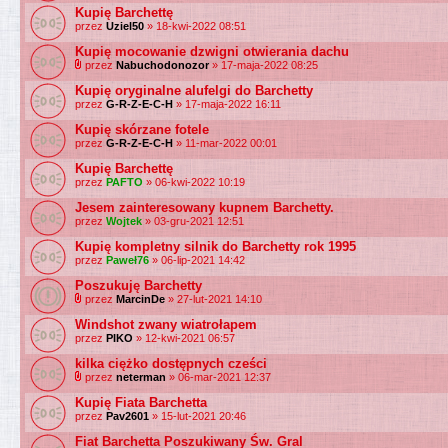
Kupię Barchettę
przez
Uziel50
» 18-kwi-2022 08:51
Kupię mocowanie dzwigni otwierania dachu
przez
Nabuchodonozor
» 17-maja-2022 08:25
Kupię oryginalne alufelgi do Barchetty
przez
G-R-Z-E-C-H
» 17-maja-2022 16:11
Kupię skórzane fotele
przez
G-R-Z-E-C-H
» 11-mar-2022 00:01
Kupię Barchettę
przez
PAFTO
» 06-kwi-2022 10:19
Jesem zainteresowany kupnem Barchetty.
przez
Wojtek
» 03-gru-2021 12:51
Kupię kompletny silnik do Barchetty rok 1995
przez
Paweł76
» 06-lip-2021 14:42
Poszukuję Barchetty
przez
MarcinDe
» 27-lut-2021 14:10
Windshot zwany wiatrołapem
przez
PIKO
» 12-kwi-2021 06:57
kilka ciężko dostępnych cześci
przez
neterman
» 06-mar-2021 12:37
Kupię Fiata Barchetta
przez
Pav2601
» 15-lut-2021 20:46
Fiat Barchetta Poszukiwany Św. Gral