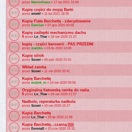
przez
MarcinKawa
» 17-lut-2021 15:58
Kupię części do mojej Barki
przez
witekf
» 11-lut-2021 18:35
Kupię Fiata Barchettę - zdecydowanie
przez
Dam1an
» 07-gru-2020 00:00
Kupię zaślepki mechanizmu dachu
przez
Lo_Thar
» 16-sie-2020 21:27
kupię - części karoserii - PAS PRZEDNI
przez
mattibv
» 03-lis-2020 12:09
Kupię silnik
przez
Szuwi
» 06-paź-2020 21:41
Wkład zamka
przez
Szuwi
» 11-sie-2020 20:41
Kupię Barchettę
przez
wojtek_m
» 14-sie-2020 09:56
Oryginalną fiatowską ramkę do radia
przez
Lo_Thar
» 03-sie-2020 21:57
Nadkole, reperaturka nadkola
przez
Szuwi
» 10-sie-2020 15:17
Kupię Barchettę
przez
Lo_Thar
» 28-lip-2020 21:58
Kupię Barchettę...czarną:)))))
przez
DorotaD
» 23-cze-2020 15:15