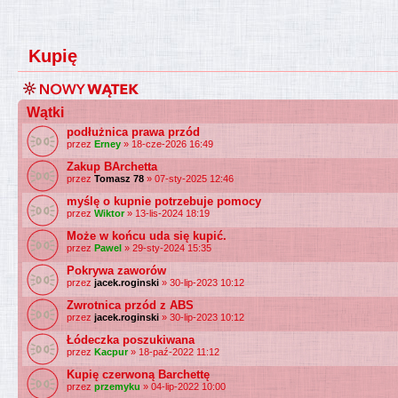
Kupię
Wątki
podłużnica prawa przód
przez
Erney
» 18-cze-2026 16:49
Zakup BArchetta
przez
Tomasz 78
» 07-sty-2025 12:46
myślę o kupnie potrzebuje pomocy
przez
Wiktor
» 13-lis-2024 18:19
Może w końcu uda się kupić.
przez
Pawel
» 29-sty-2024 15:35
Pokrywa zaworów
przez
jacek.roginski
» 30-lip-2023 10:12
Zwrotnica przód z ABS
przez
jacek.roginski
» 30-lip-2023 10:12
Łódeczka poszukiwana
przez
Kacpur
» 18-paź-2022 11:12
Kupię czerwoną Barchettę
przez
przemyku
» 04-lip-2022 10:00