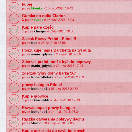
kupię
przez
Monika
» 13-paź-2018 19:42
Gumka do radia Clarion
przez
Gleba
» 28-wrz-2018 18:03
Kupię parę części
przez
charger
» 02-lip-2018 10:08
Zacisk Prawy Przód - Pilne !!!
przez
Neo
» 25-lip-2018 15:58
Poszukuje napis Barchetta na tył auta
przez
mario_gdynia
» 23-lip-2018 09:19
Zderzak przód, może być do naprawy
przez
mario_gdynia
» 22-cze-2018 17:43
zderzak tylny dolny barka 96r.
przez
Robert-Polska
» 19-cze-2018 23:59
prawy halogen Pilnie!
przez
bohundb1
» 05-cze-2018 21:32
Kupię głowicę
przez
Gracekbb
» 04-cze-2018 12:19
Prawalampa i prawy halogen
przez
bohundb1
» 14-maja-2018 06:34
Rączka otwierania pokrywy dachu
przez
5turbo
» 08-maja-2018 07:05
Kupie uszczelki do szyb bocznych