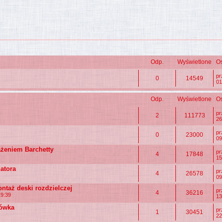
Odp.
Wyświetlone
Os
p
0
14549
01
Odp.
Wyświetlone
Os
p
2
111773
26
p
0
23000
09
żeniem Barchetty
p
4
17848
15
natora
p
4
26578
09
taż deski rozdzielczej
p
4
36216
19:39
13
łówka
p
1
30451
22