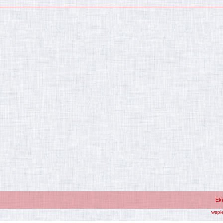
Ek
wspi