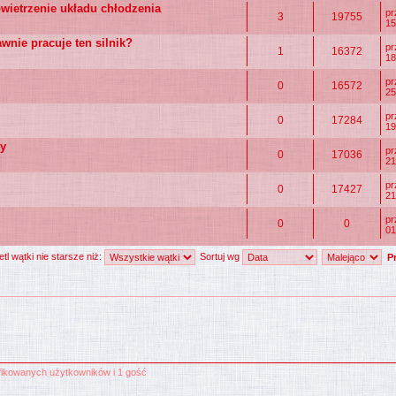
wietrzenie układu chłodzenia
p
3
19755
15
wnie pracuje ten silnik?
p
1
16372
18
p
0
16572
25
p
0
17284
19
ny
p
0
17036
21
p
0
17427
21
pr
0
0
01
tl wątki nie starsze niż:
Sortuj wg
yfikowanych użytkowników i 1 gość