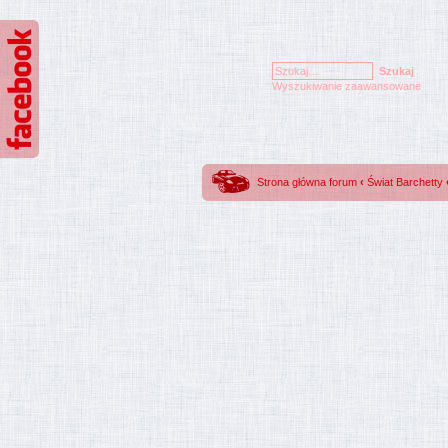
Wyszukiwanie zaawansowane
Strona główna forum
‹
Świat Barchetty