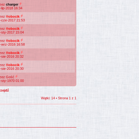
rzez
charger
-lip-2018 16:34
rzez
®obocik
-cze-2017 21:53
rzez
®obocik
-sty-2017 15:04
rzez
®obocik
-wrz-2016 16:58
rzez
®obocik
-sie-2016 20:32
rzez
®obocik
-sie-2016 20:30
zez Gość
-sty-1970 01:00
Wątki: 14 • Strona
1
z
1