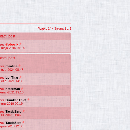
Wątki: 14 • Strona
1
z
1
tatni post
rzez
®obocik
-maja-2016 07:14
tatni post
rzez
maalina
-cze-2024 08:47
rzez
Lo_Thar
-cze-2021 14:50
rzez
neterman
-mar-2021 19:16
rzez
DrunkenThief
-gru-2019 00:19
rzez
TacticZerp
-lis-2018 11:06
rzez
TacticZerp
-paź-2018 12:08