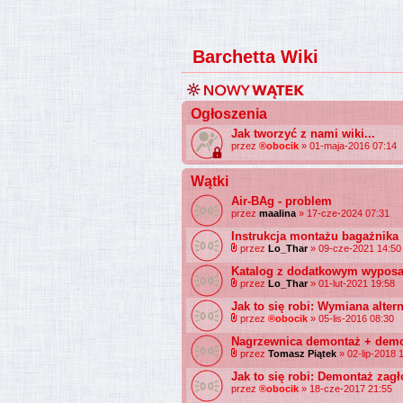
Barchetta Wiki
Ogłoszenia
Jak tworzyć z nami wiki...
przez
®obocik
» 01-maja-2016 07:14
Wątki
Air-BAg - problem
przez
maalina
» 17-cze-2024 07:31
Instrukcja montażu bagażnika
przez
Lo_Thar
» 09-cze-2021 14:50
Katalog z dodatkowym wyposa
przez
Lo_Thar
» 01-lut-2021 19:58
Jak to się robi: Wymiana alter
przez
®obocik
» 05-lis-2016 08:30
Nagrzewnica demontaż + demon
przez
Tomasz Piątek
» 02-lip-2018 
Jak to się robi: Demontaż zag
przez
®obocik
» 18-cze-2017 21:55