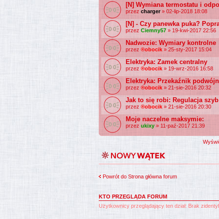
[N] Wymiana termostatu i odpo
przez
charger
» 02-lip-2018 18:08
[N] - Czy panewka puka? Popra
przez
Ciemny57
» 19-kwi-2017 22:56
Nadwozie: Wymiary kontrolne
przez
®obocik
» 25-sty-2017 15:04
Elektryka: Zamek centralny
przez
®obocik
» 19-wrz-2016 16:58
Elektryka: Przekaźnik podwój
przez
®obocik
» 21-sie-2016 20:32
Jak to się robi: Regulacja szyb
przez
®obocik
» 21-sie-2016 20:30
Moje naczelne maksymie:
przez
ukixy
» 11-paź-2017 21:39
Wyświe
Powrót do Strona główna forum
KTO PRZEGLĄDA FORUM
Użytkownicy przeglądający ten dział: Brak zident