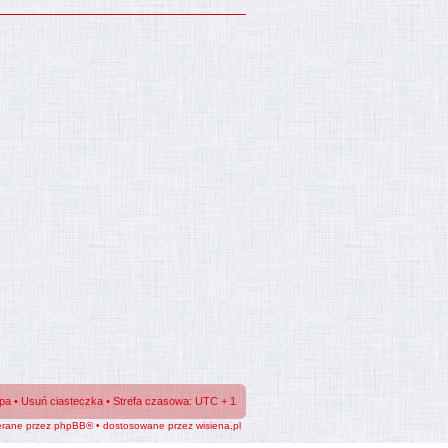
ipa
•
Usuń ciasteczka
• Strefa czasowa: UTC + 1
erane przez phpBB® • dostosowane przez
wisiena.pl