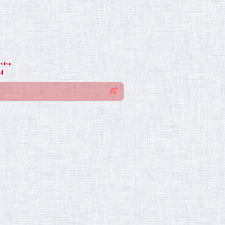
struj
uj