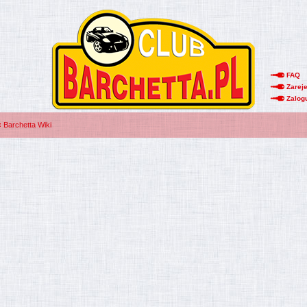
FAQ
Zareje
Zalog
‹
Barchetta Wiki