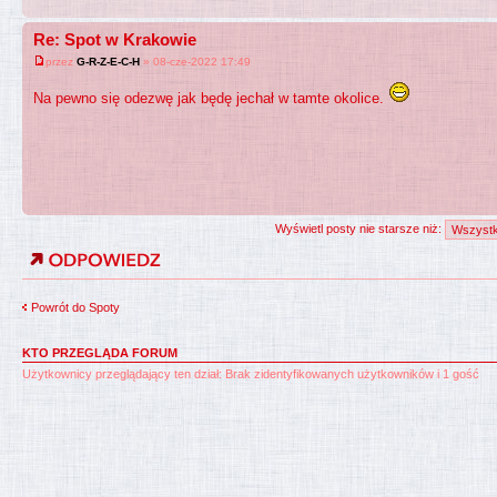
Re: Spot w Krakowie
przez
G-R-Z-E-C-H
» 08-cze-2022 17:49
Na pewno się odezwę jak będę jechał w tamte okolice.
Wyświetl posty nie starsze niż:
Powrót do Spoty
KTO PRZEGLĄDA FORUM
Użytkownicy przeglądający ten dział: Brak zidentyfikowanych użytkowników i 1 gość