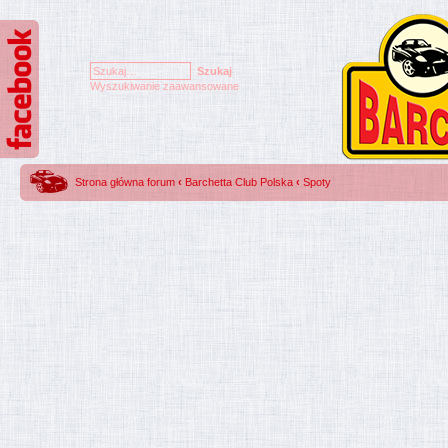
Wyszukiwanie zaawansowane
Strona główna forum
‹
Barchetta Club Polska
‹
Spoty