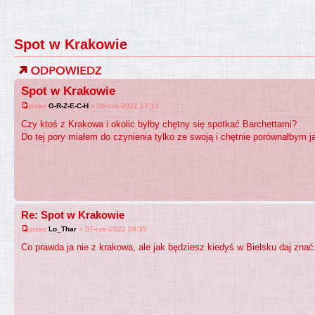
Spot w Krakowie
Spot w Krakowie
przez
G-R-Z-E-C-H
» 06-cze-2022 17:13
Czy ktoś z Krakowa i okolic byłby chętny się spotkać Barchettami?
Do tej pory miałem do czynienia tylko ze swoją i chętnie porównałbym ją
Re: Spot w Krakowie
przez
Lo_Thar
» 07-cze-2022 08:35
Co prawda ja nie z krakowa, ale jak będziesz kiedyś w Bielsku daj znać