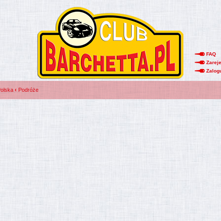
FAQ
Zareje
Zalog
Polska
‹
Podróże