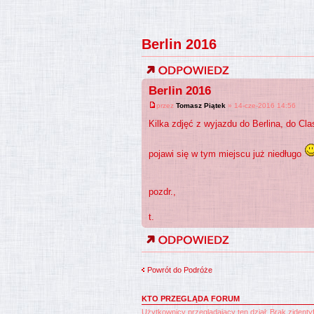
Berlin 2016
Berlin 2016
przez
Tomasz Piątek
» 14-cze-2016 14:56
Kilka zdjęć z wyjazdu do Berlina, do Cl
pojawi się w tym miejscu już niedługo
pozdr.,
t.
Powrót do Podróże
KTO PRZEGLĄDA FORUM
Użytkownicy przeglądający ten dział: Brak zident