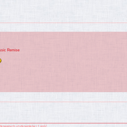
assic Remise
yfikowanych użytkowników i 1 gość