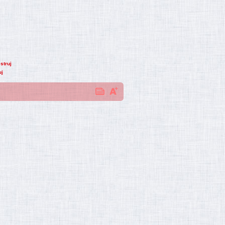
struj
uj