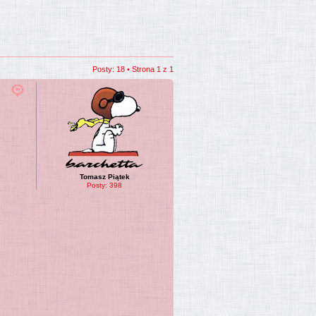
Posty: 18 • Strona
1
z
1
Tomasz Piątek
Posty:
398