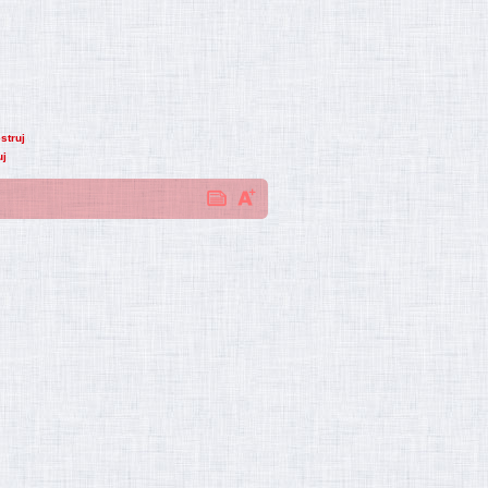
struj
uj