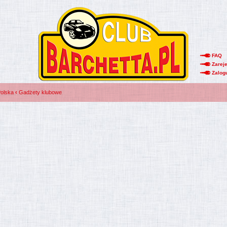
FAQ
Zareje
Zalog
Polska
‹
Gadżety klubowe