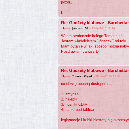
pozdr.,
t.
Re: Gadżety klubowe - Barchetta
przez
januszdz50
» 22-lip-2016 11:46
Witam serdecznie kolego Tomaszu !
Jestem właścicielem "łódeczki" od roku
Mam pytanie w jaki sposób można nabyć 
Pozdrawiam Janusz D.
Re: Gadżety klubowe - Barchetta
przez
Tomasz Piątek
» 06-sie-2016 19:56
na chwilę obecną dostępne są:
1. smycze
2. nalepki
3. nosniki CD-R
4. ramki pod tablice
legitymacje i kubki niestety się skończ