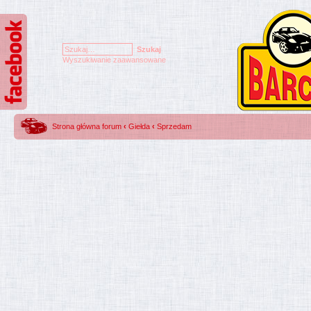
Wyszukiwanie zaawansowane
Strona główna forum
‹
Giełda
‹
Sprzedam