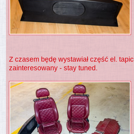
Z czasem będę wystawiał część el. tapic
zainteresowany - stay tuned.