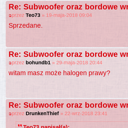
Re: Subwoofer oraz bordowe wn
przez
Teo73
» 19-maja-2018 09:04
Sprzedane.
Re: Subwoofer oraz bordowe wn
przez
bohundb1
» 29-maja-2018 20:44
witam masz może halogen prawy?
Re: Subwoofer oraz bordowe wn
przez
DrunkenThief
» 22-wrz-2018 23:41
Teo73 napisał(a):