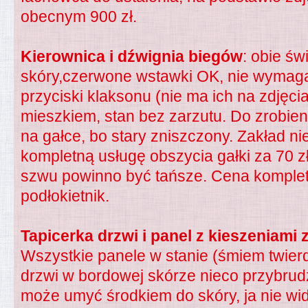
obecnym 900 zł.
Kierownica i dźwignia biegów
: obie św
skóry,czerwone wstawki OK, nie wymaga
przyciski klaksonu (nie ma ich na zdjęci
mieszkiem, stan bez zarzutu. Do zrobi
na gałce, bo stary zniszczony. Zakład ni
kompletną usługę obszycia gałki za 70 
szwu powinno być tańsze. Cena kompletu
podłokietnik.
Tapicerka drzwi i panel z kieszeniami 
Wszystkie panele w stanie (śmiem twier
drzwi w bordowej skórze nieco przybrudz
może umyć środkiem do skóry, ja nie wi