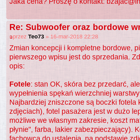
Jaka cena? Proszę o kontakt:
bzajac@in
Re: Subwoofer oraz bordowe wn
przez
Teo73
» 16-mar-2018 22:28
Zmian koncepcji i kompletne bordowe, p
pierwszego wpisu jest do sprzedania. Zd
opis:
Fotele
: stan OK, skóra bez przedarć, 
wypełnienia spękań wierzchniej warstwy 
Najbardziej zniszczone są boczki fotela
zdjęciach), fotel pasażera jest w dużo 
możliwe we własnym zakresie, koszt mate
płynie", farba, lakier zabezpieczający).
fachowca do ustalenia, na podstawie zdję