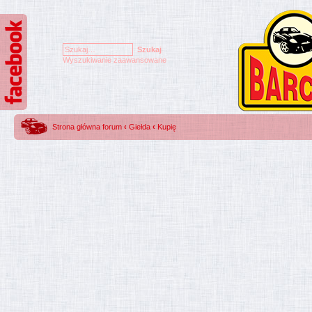
Wyszukiwanie zaawansowane
Strona główna forum
‹
Giełda
‹
Kupię