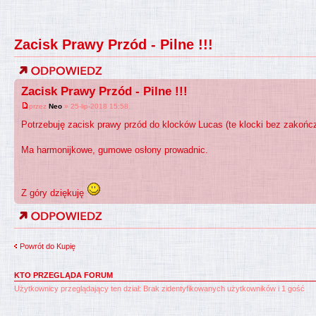
Zacisk Prawy Przód - Pilne !!!
Zacisk Prawy Przód - Pilne !!!
przez
Neo
» 25-lip-2018 15:58
Potrzebuję zacisk prawy przód do klocków Lucas (te klocki bez zakońc
Ma harmonijkowe, gumowe osłony prowadnic.
Z góry dziękuję
Powrót do Kupię
KTO PRZEGLĄDA FORUM
Użytkownicy przeglądający ten dział: Brak zidentyfikowanych użytkowników i 1 gość