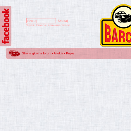
Wyszukiwanie zaawansowane
Strona główna forum
‹
Giełda
‹
Kupię