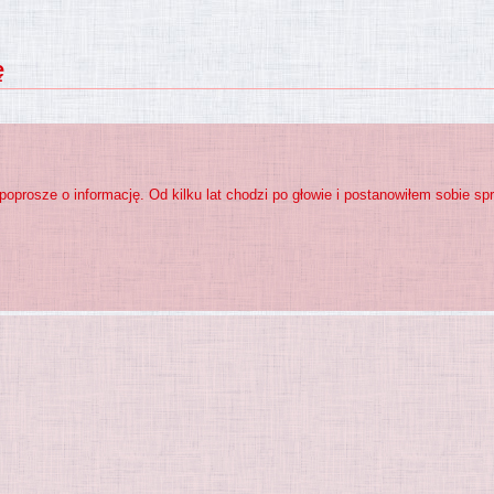
ę
poprosze o informację. Od kilku lat chodzi po głowie i postanowiłem sobie sp