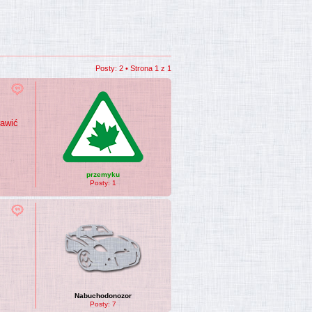
Posty: 2 • Strona
1
z
1
rawić
przemyku
Posty:
1
Nabuchodonozor
Posty:
7