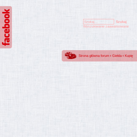
Wyszukiwanie zaawansowane
Strona główna forum
‹
Giełda
‹
Kupię