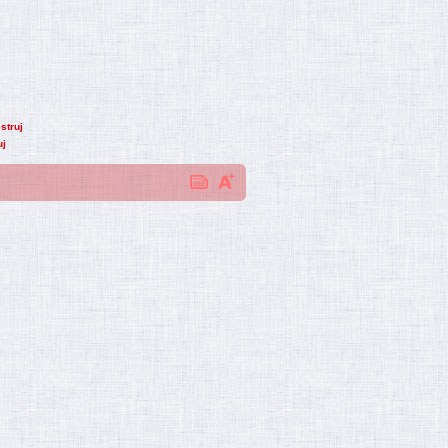
struj
uj