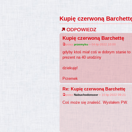
Kupię czerwoną Barchett
Kupię czerwoną Barchettę
przez
przemyku
» 04-lip-2022 10:00
gdyby ktoś miał coś w dobrym stanie to 
prezent na 40 urodziny
dziekuję!
Przemek
Re: Kupię czerwoną Barchettę
przez
Nabuchodonozor
» 10-lip-2022 09:21
Coś może się znaleść. Wysłałem PW.