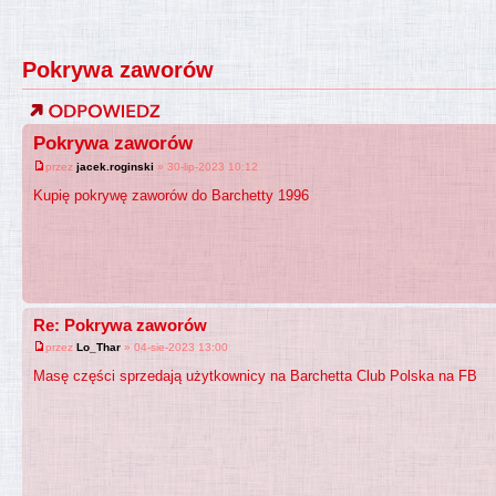
Pokrywa zaworów
Pokrywa zaworów
przez
jacek.roginski
» 30-lip-2023 10:12
Kupię pokrywę zaworów do Barchetty 1996
Re: Pokrywa zaworów
przez
Lo_Thar
» 04-sie-2023 13:00
Masę części sprzedają użytkownicy na Barchetta Club Polska na FB