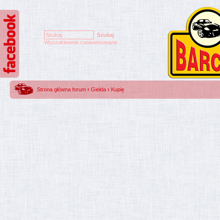
Wyszukiwanie zaawansowane
Strona główna forum
‹
Giełda
‹
Kupię