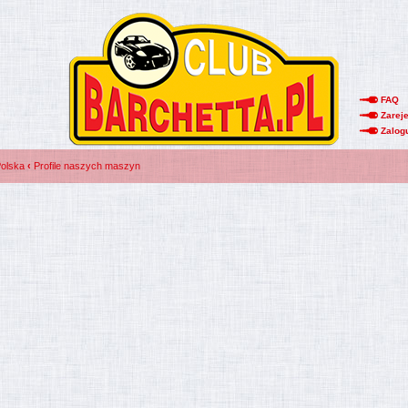
FAQ
Zareje
Zalog
Polska
‹
Profile naszych maszyn