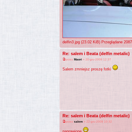
delfin3.jpg (23.02 KiB) Przeglądane 208
Re: salem i Beata (delfin metalic)
przez
Maori
» 20-gru-2009 12:37
Salem zmniejsz proszę fotki
Re: salem i Beata (delfin metalic)
przez
salem
» 22-gru-2009 10:32
naprawione