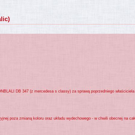
lic)
ONBLALI DB 347 (z mercedesa s classy) za sprawą poprzedniego właściciela
yjnej poza zmianą koloru oraz układu wydechowego - w chwili obecnej na cał