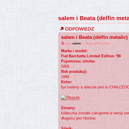
salem i Beata (delfin meta
salem i Beata (delfin metalic)
przez
salem
» 19-gru-2009 20:49
Marka i model:
Fiat Barchetta Limited Edition ‘98
Pojemnosc silnika:
1800
Rok produkcji:
1998
Kolor:
był srebrny a obecnie jest to CHALCED
Zmiany:
Łódeczka została zakupiona w wersji ser
długości jest Novitec
Silnik: