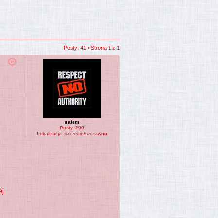
Posty: 41 • Strona
1
z
1
salem
Posty:
200
Lokalizacja:
szczecin/szczawno
ej