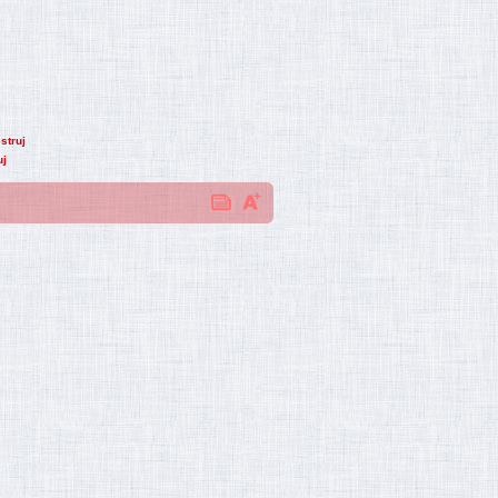
struj
uj