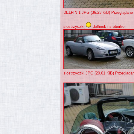
DELFIN 1.JPG (36.23 KiB) Przeglądane
siostrzyczki
delfinek i sreberko
siostrzyczki.JPG (20.01 KiB) Przegląda