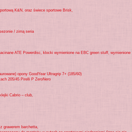
sportową K&N, oraz świece sportowe Brisk,
ezonie / zimą seria
 nacinane ATE Powerdisc, klocki wymienione na EBC green stuff, wymienione
staurowane) opony GoodYear Ultragrip 7+ (185/60)
kach 205/45 Pirelli P ZeroNero
lejki Cabrio – club,
i z grawerem barchetta,