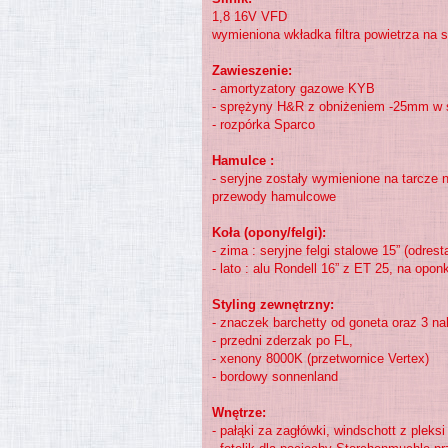
1,8 16V VFD
wymieniona wkładka filtra powietrza na 
Zawieszenie:
- amortyzatory gazowe KYB
- sprężyny H&R z obniżeniem -25mm w s
- rozpórka Sparco
Hamulce :
- seryjne zostały wymienione na tarcze
przewody hamulcowe
Koła (opony/felgi):
- zima : seryjne felgi stalowe 15” (odre
- lato : alu Rondell 16” z ET 25, na opon
Styling zewnętrzny:
- znaczek barchetty od goneta oraz 3 nak
- przedni zderzak po FL,
- xenony 8000K (przetwornice Vertex)
- bordowy sonnenland
Wnętrze:
- pałąki za zagłówki, windschott z pleks