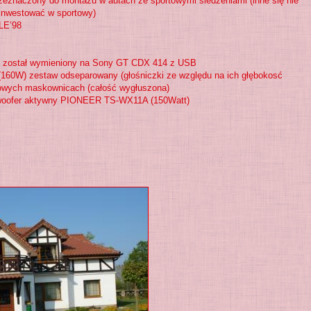
przeznaczony do montażu w autach ze sportowymi siedzeniami (inne się nie
ainwestować w sportowy)
 LE’98
rac i został wymieniony na Sony GT CDX 414 z USB
(160W) zestaw odseparowany (głośniczki ze względu na ich głębokosć
kowych maskownicach (całość wygłuszona)
woofer aktywny PIONEER TS-WX11A (150Watt)