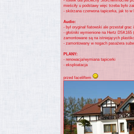
- fotelik dla pociechy Storchenmuchle 
mieściły u podstawy więc trzeba było z
- skórzana czerwona tapicerka, jak to w
Audio:
- był oryginał fiatowski ale przestał g
- głośniki wymienione na Hertz DSK165 
zamontowane są na istniejących plasti
- zamontowany w nogach pasażera sub
PLANY:
- renowacja/wymiana tapicerki
- eksploatacja
przed faceliftem