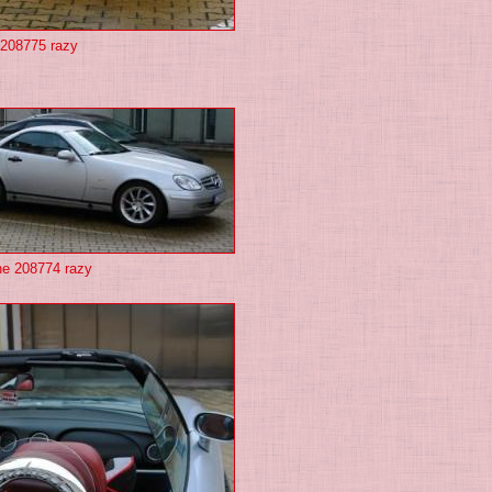
 208775 razy
ne 208774 razy