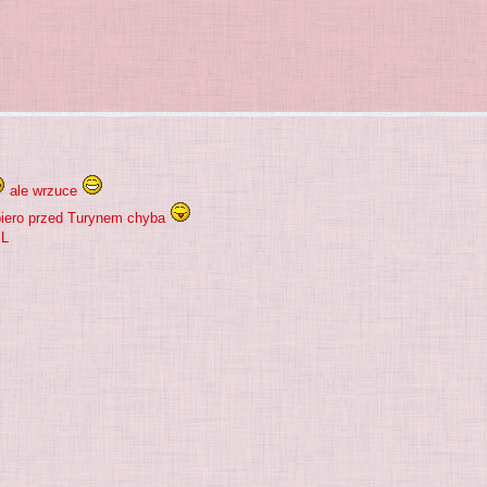
ale wrzuce
piero przed Turynem chyba
XL