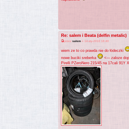
Re: salem i Beata (delfin metalic)
przez
salem
» 14-sty-2010 16:40
wiem ze to co prawda nie do łódeczki
nowe buciki sreberka
<--- zaloze do
Pirelli PZeroNero 215/45 na 17cali 91Y 