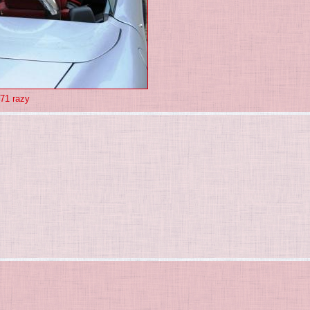
771 razy