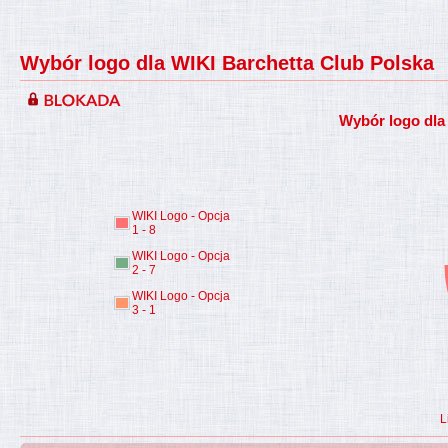
Wybór logo dla WIKI Barchetta Club Polska
Wybór logo dla
WIKI Logo - Opcja
1 - 8
WIKI Logo - Opcja
2 - 7
WIKI Logo - Opcja
3 - 1
L