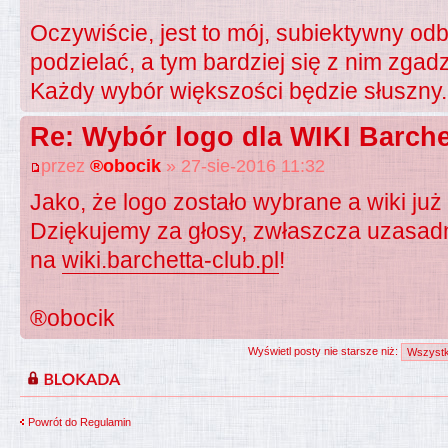
Oczywiście, jest to mój, subiektywny odbi
podzielać, a tym bardziej się z nim zgad
Każdy wybór większości będzie słuszny.
Re: Wybór logo dla WIKI Barche
przez
®obocik
» 27-sie-2016 11:32
Jako, że logo zostało wybrane a wiki ju
Dziękujemy za głosy, zwłaszcza uzasad
na
wiki.barchetta-club.pl
!
®obocik
Wyświetl posty nie starsze niż:
Powrót do Regulamin