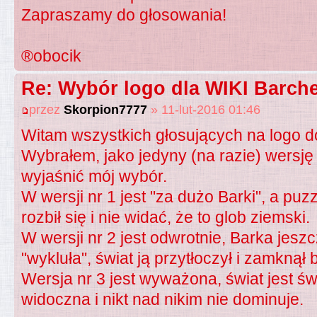
Zapraszamy do głosowania!
®obocik
Re: Wybór logo dla WIKI Barche
przez
Skorpion7777
» 11-lut-2016 01:46
Witam wszystkich głosujących na logo d
Wybrałem, jako jedyny (na razie) wersję 
wyjaśnić mój wybór.
W wersji nr 1 jest "za dużo Barki", a puz
rozbił się i nie widać, że to glob ziemski.
W wersji nr 2 jest odwrotnie, Barka jeszc
"wykluła", świat ją przytłoczył i zamknął
Wersja nr 3 jest wyważona, świat jest św
widoczna i nikt nad nikim nie dominuje.