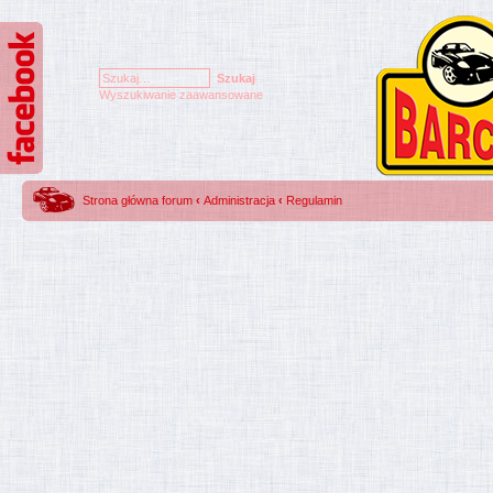
Wyszukiwanie zaawansowane
Strona główna forum
‹
Administracja
‹
Regulamin